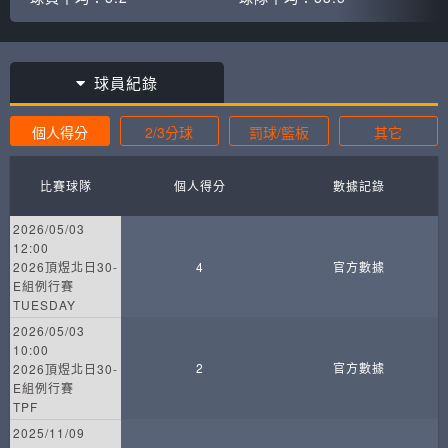
球員紀錄
個人得分
2/3分球
罰球/籃板
其它
比賽球隊
個人得分
數據記錄
2026/05/03
12:00
2026頂煜北日30-
4
官方數據
E組例行賽
TUESDAY
2026/05/03
10:00
2
官方數據
2026頂煜北日30-
E組例行賽
TPF
2025/11/09