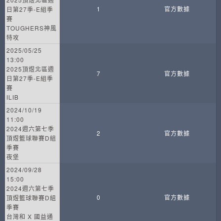
1
官方數據
日第27季-E組季
賽
TOUGHERS神風
特攻
2025/05/25
13:00
2025頂煜北區週
7
官方數據
日第27季-E組季
賽
ILIB
2024/10/19
11:00
2024週六第七季
2
官方數據
頂煜籃球聯賽D組
季賽
夜堡
2024/09/28
15:00
2024週六第七季
0
官方數據
頂煜籃球聯賽D組
季賽
台灣和 X 國益通