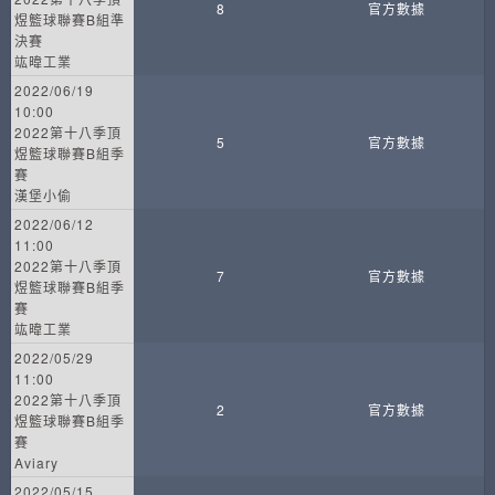
8
官方數據
煜籃球聯賽B組準
決賽
竑暐工業
2022/06/19
10:00
2022第十八季頂
5
官方數據
煜籃球聯賽B組季
賽
漢堡小偷
2022/06/12
11:00
2022第十八季頂
7
官方數據
煜籃球聯賽B組季
賽
竑暐工業
2022/05/29
11:00
2022第十八季頂
2
官方數據
煜籃球聯賽B組季
賽
Aviary
2022/05/15