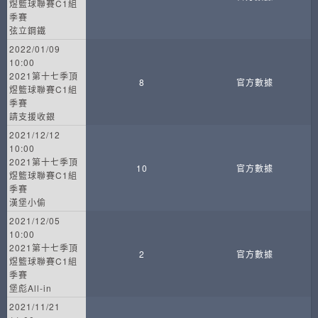
煜籃球聯賽C1組
季賽
弦立鋼鐵
2022/01/09
10:00
2021第十七季頂
8
官方數據
煜籃球聯賽C1組
季賽
請支援收銀
2021/12/12
10:00
2021第十七季頂
10
官方數據
煜籃球聯賽C1組
季賽
漢堡小偷
2021/12/05
10:00
2021第十七季頂
2
官方數據
煜籃球聯賽C1組
季賽
堡彪All-in
2021/11/21