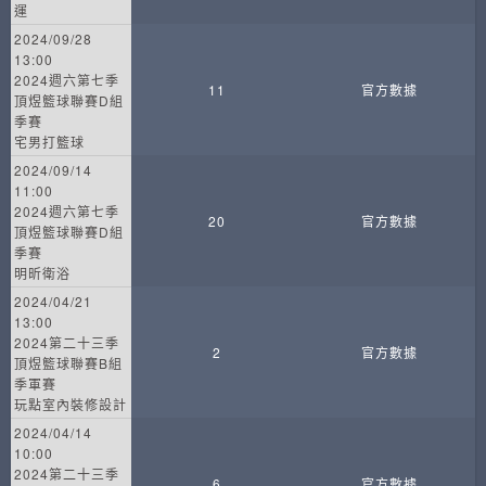
運
2024/09/28
13:00
2024週六第七季
11
官方數據
頂煜籃球聯賽D組
季賽
宅男打籃球
2024/09/14
11:00
2024週六第七季
20
官方數據
頂煜籃球聯賽D組
季賽
明昕衛浴
2024/04/21
13:00
2024第二十三季
2
官方數據
頂煜籃球聯賽B組
季軍賽
玩點室內裝修設計
2024/04/14
10:00
2024第二十三季
6
官方數據