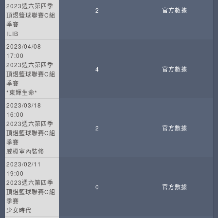
2023週六第四季
2
官方數據
頂煜籃球聯賽C組
季賽
ILIB
2023/04/08
17:00
2023週六第四季
4
官方數據
頂煜籃球聯賽C組
季賽
*東輝生命*
2023/03/18
16:00
2023週六第四季
2
官方數據
頂煜籃球聯賽C組
季賽
威棩室內裝修
2023/02/11
19:00
2023週六第四季
0
官方數據
頂煜籃球聯賽C組
季賽
少女時代