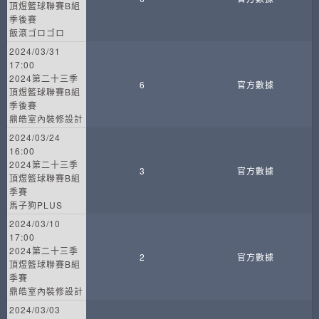
頂煜籃球聯賽B組
季後賽
飯滾ゴロゴロ
2024/03/31
17:00
2024第二十三季
6
官方數據
頂煜籃球聯賽B組
季後賽
鼎皓室內裝修設計
2024/03/24
16:00
2024第二十三季
3
官方數據
頂煜籃球聯賽B組
季賽
馬子狗PLUS
2024/03/10
17:00
2024第二十三季
2
官方數據
頂煜籃球聯賽B組
季賽
鼎皓室內裝修設計
2024/03/03