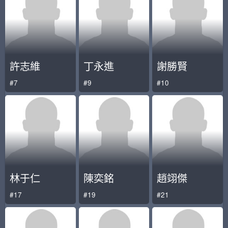
許志維
丁永進
謝勝賢
#7
#9
#10
林于仁
陳奕銘
趙翊傑
#17
#19
#21