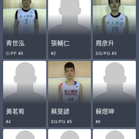
青世泓
張輔仁
周彦升
C/PF #0
#2
SG/PG #3
黃茗宥
蔡旻諺
蘇煜珅
#4
SG/PG #5
#6