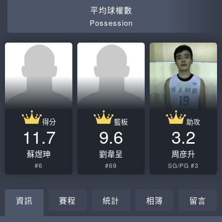
平均球權數
Possession
得分
籃板
助攻
11.7
9.6
3.2
蘇煜珅
劉韋呈
周彦升
#6
#69
SG/PG #3
資訊
賽程
統計
相簿
留言