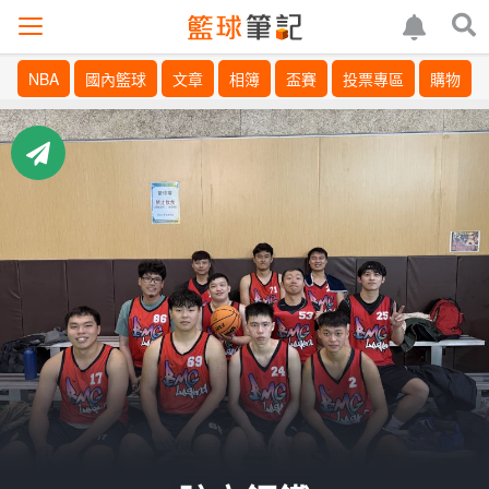
NBA
國內籃球
文章
相簿
盃賽
投票專區
購物