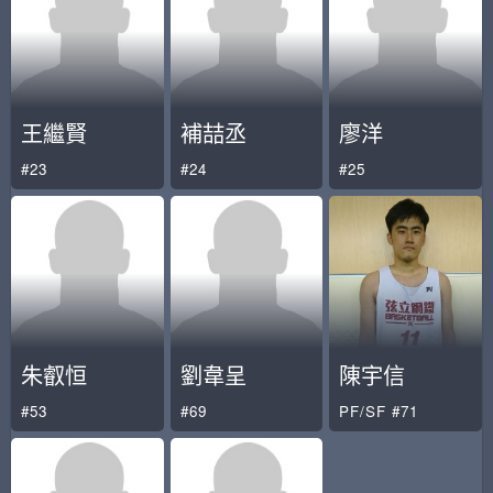
王繼賢
補喆丞
廖洋
#23
#24
#25
朱叡恒
劉韋呈
陳宇信
#53
#69
PF/SF #71