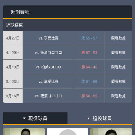
近期賽程
近期結束
4月27日
vs.
享受比賽
敗 55 - 57
觀看數據
4月20日
vs.
飯滾ゴロゴロ
勝 57 - 53
觀看數據
4月13日
vs.
柏美xDEGO
勝 64 - 45
觀看數據
3月23日
vs.
享受比賽
敗 61 - 66
觀看數據
3月16日
vs.
飯滾ゴロゴロ
勝 56 - 55
觀看數據
現役球員
退役球員