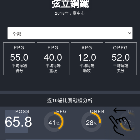
弦立鋼鐵
2018年 / 臺中市
PPG
RPG
APG
OPPG
55.0
40.0
12.0
52.0
平均每場
平均每場
平均每場
平均每場
得分
籃板
助攻
失分
近10場比賽戰績分析
POSS
EFG
OREB
DRE
65.8
41
28
72
%
%
%