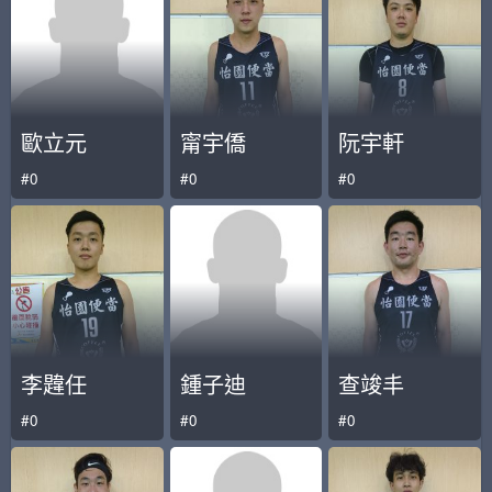
歐立元
甯宇僑
阮宇軒
#0
#0
#0
李韙任
鍾子迪
查竣丰
#0
#0
#0