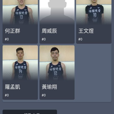
何正群
周威辰
王文煜
#0
#0
#0
羅孟凱
黃瑜翔
#0
#0