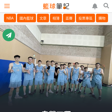
NBA
國內籃球
文章
相簿
盃賽
投票專區
購物