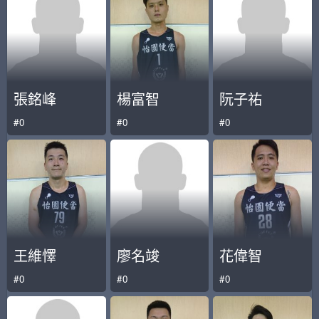
張銘峰
楊富智
阮子祐
#0
#0
#0
王維懌
廖名竣
花偉智
#0
#0
#0