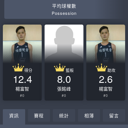
平均球權數
Possession
得分
籃板
助攻
12.4
8.0
2.6
楊富智
張銘峰
楊富智
#0
#0
#0
資訊
賽程
統計
相簿
留言