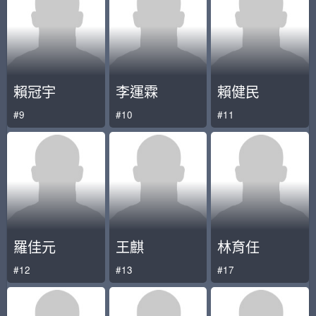
賴冠宇
李運霖
賴健民
#9
#10
#11
羅佳元
王麒
林育任
#12
#13
#17