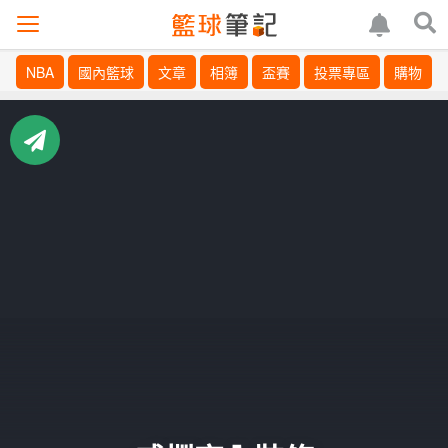
NBA
國內籃球
文章
相簿
盃賽
投票專區
購物