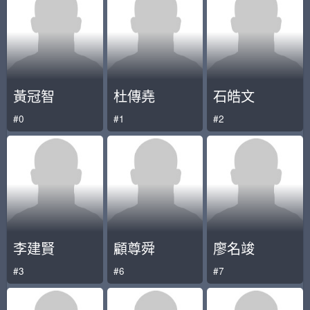
黃冠智
杜傳堯
石皓文
#0
#1
#2
李建賢
顧尊舜
廖名竣
#3
#6
#7