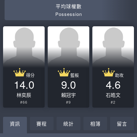
平均球權數
Possession
得分
籃板
助攻
14.0
9.0
4.6
林奕辰
賴冠宇
石皓文
#66
#9
#2
資訊
賽程
統計
相簿
留言