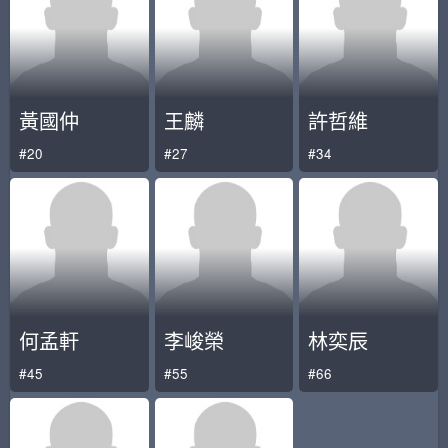
黃國仲
王麟
許哲維
#20
#27
#34
何孟軒
李峻榮
林奕辰
#45
#55
#66