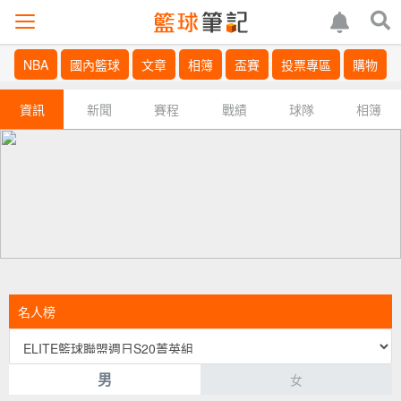
NBA
國內籃球
文章
相簿
盃賽
投票專區
購物
資訊
新聞
賽程
戰績
球隊
相簿
名人榜
男
女