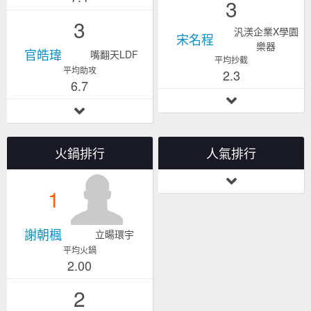
3
3
汎渼企業X學園
宋名程
樂器
官皓瑋
嘴翻天LDF
平均抄截
平均助攻
2.3
6.7
火鍋排行
人氣排行
1
謝朝楓
立暘環宇
平均火鍋
2.00
2