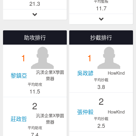
平均籃板
21.3
11.7
助攻排行
抄截排行
1
1
汎渼企業X學園
吳政諺
HowKind
黎鎮亞
樂器
平均抄截
平均助攻
3.8
11.5
2
2
張仲毅
HowKind
汎渼企業X學園
莊政哲
平均抄截
樂器
2.5
平均助攻
7.4