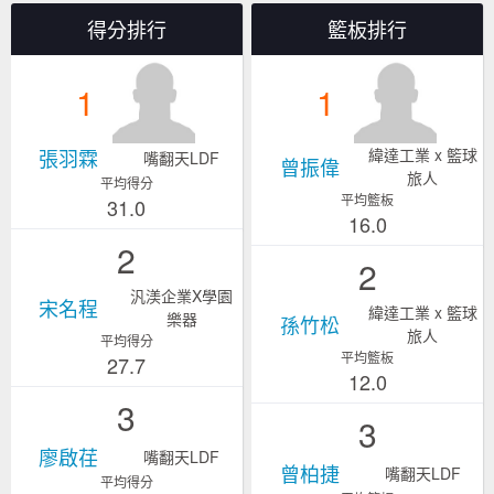
得分排行
籃板排行
1
1
張羽霖
緯達工業 x 籃球
嘴翻天LDF
曾振偉
旅人
平均得分
平均籃板
31.0
16.0
2
2
汎渼企業X學園
宋名程
緯達工業 x 籃球
樂器
孫竹松
旅人
平均得分
平均籃板
27.7
12.0
3
3
廖啟荏
嘴翻天LDF
曾柏捷
嘴翻天LDF
平均得分