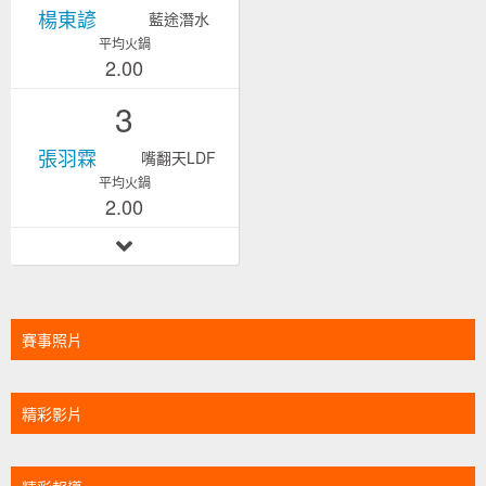
楊東諺
藍途潛水
平均火鍋
2.00
3
張羽霖
嘴翻天LDF
平均火鍋
2.00
賽事照片
精彩影片