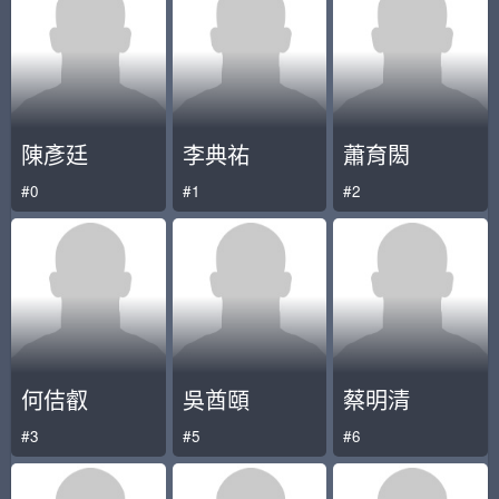
陳彥廷
李典祐
蕭育閎
#0
#1
#2
何佶叡
吳酋頤
蔡明清
#3
#5
#6