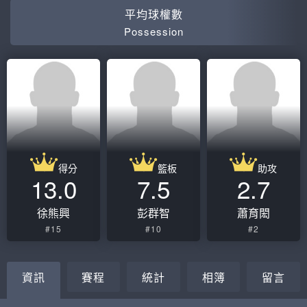
平均球權數
Possession
得分
籃板
助攻
13.0
7.5
2.7
徐熊興
彭群智
蕭育閎
#15
#10
#2
資訊
賽程
統計
相簿
留言