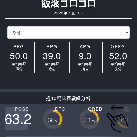
飯滾ゴロゴロ
2023年 / 臺中市
PPG
RPG
APG
OPPG
50.0
39.0
9.0
52.0
平均每場
平均每場
平均每場
平均每場
得分
籃板
助攻
失分
近10場比賽戰績分析
POSS
EFG
OREB
DRE
63.2
38
31
69
%
%
%