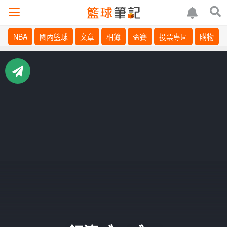
NBA
國內籃球
文章
相簿
盃賽
投票專區
購物