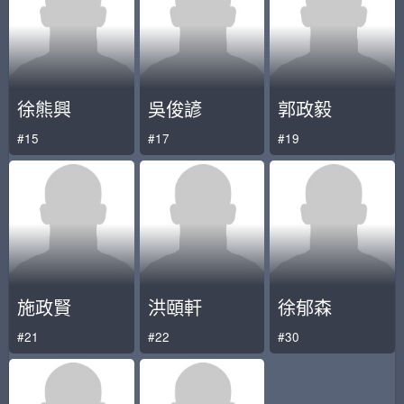
徐熊興
吳俊諺
郭政毅
#15
#17
#19
施政賢
洪頤軒
徐郁森
#21
#22
#30