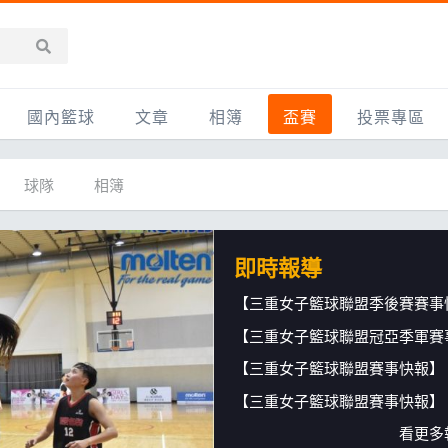
國內籃球
文章
相簿
盃賽
投票專區
新聞報導
全部
IMBC躍動籃球聯盟
精選相簿
DLIVE週末籃球聯賽
球隊
相簿
台灣職籃
新聞報導
網友相簿
Ding Yu頂煜籃球聯盟
TYGS籃球聯盟
UBA
產品活動
影片專區
SCBL 三重康克斯籃球聯盟
UBL
即時報導
HBL
知識分享
SHUBL世新籃球聯盟
SBC輔大超級盃
球鞋開箱
TBL淡水籃球聯盟
ELITE週日籃球聯盟
【三重女子籃球聯盟賽事快報】
主打專題
三重女子籃球聯盟
TBSL高中
【三重女子籃球聯盟賽事快報】
淡水豆花聯盟
EMPOWER引爆
看更多