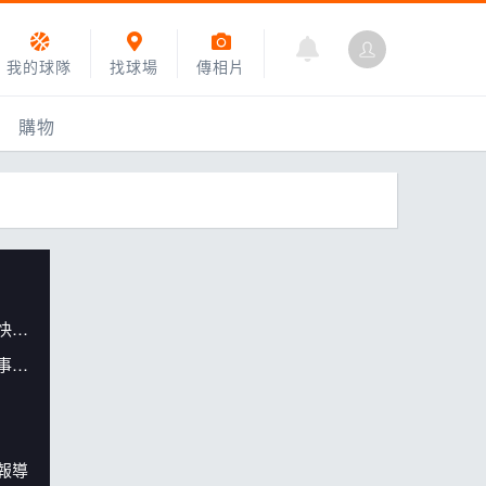
我的球隊
找球場
傳相片
購物
【三重女子籃球聯盟季後賽賽事快報】
【三重女子籃球聯盟冠亞季軍賽事快報】
乙組小聯盟
運動訓練
報導