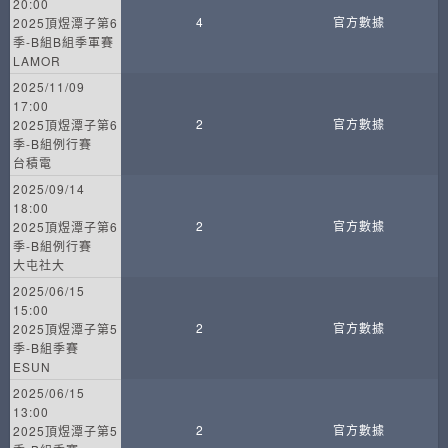
20:00
4
官方數據
2025頂煜潭子第6
季-B組B組季軍賽
LAMOR
2025/11/09
17:00
2
官方數據
2025頂煜潭子第6
季-B組例行賽
台積電
2025/09/14
18:00
2
官方數據
2025頂煜潭子第6
季-B組例行賽
大屯社大
2025/06/15
15:00
2
官方數據
2025頂煜潭子第5
季-B組季賽
ESUN
2025/06/15
13:00
2
官方數據
2025頂煜潭子第5