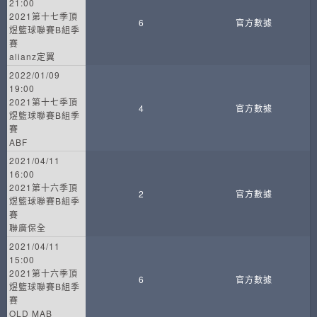
21:00
2021第十七季頂
6
官方數據
煜籃球聯賽B組季
賽
alianz定翼
2022/01/09
19:00
2021第十七季頂
4
官方數據
煜籃球聯賽B組季
賽
ABF
2021/04/11
16:00
2021第十六季頂
2
官方數據
煜籃球聯賽B組季
賽
聯廣保全
2021/04/11
15:00
2021第十六季頂
6
官方數據
煜籃球聯賽B組季
賽
OLD MAB