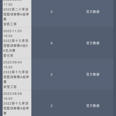
17:00
2022第二十季頂
0
官方數據
煜籃球聯賽A組季
賽
安凱工業
2022/11/20
19:00
2022第十九季頂
6
官方數據
煜籃球聯賽A組5-
6名決賽
愛也美
2022/09/04
15:00
2022第十九季頂
2
官方數據
煜籃球聯賽A組季
賽
泉瑩工程
2022/08/28
16:00
2022第十九季頂
2
官方數據
煜籃球聯賽A組季
賽