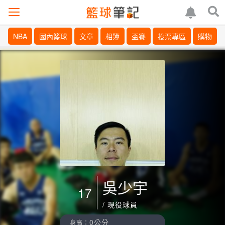
NBA
國內籃球
文章
相簿
盃賽
投票專區
購物
吳少宇
17
/ 現役球員
0公分
身高：