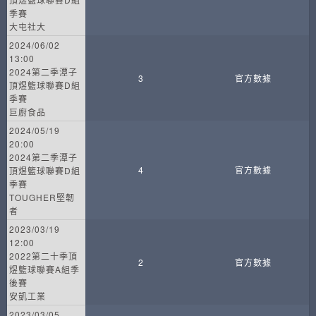
季賽
大屯社大
2024/06/02
13:00
2024第二季潭子
3
官方數據
頂煜籃球聯賽D組
季賽
巨廚食品
2024/05/19
20:00
2024第二季潭子
4
官方數據
頂煜籃球聯賽D組
季賽
TOUGHER堅韌
者
2023/03/19
12:00
2022第二十季頂
2
官方數據
煜籃球聯賽A組季
後賽
安凱工業
2023/03/05