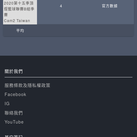
2020第十五季頂
4
官方數據
煜籃球聯賽B組季
賽
Cam2 Taiwan
平均
關於我們
服務條款及隱私權政策
Facebook
IG
聯絡我們
YouTube
其它筆記