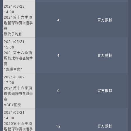
2021/03/28
14:00
2021第十六季頂
4
官方數據
煜籃球聯賽B組季
賽
餵公子吃餅
2021/03/21
15:00
2021第十六季頂
4
官方數據
煜籃球聯賽B組季
賽
*東輝生命*
2021/03/07
17:00
2021第十六季頂
0
官方數據
煜籃球聯賽B組季
賽
ABFx花淺
2021/02/21
14:00
2020第十五季頂
12
官方數據
煜籃球聯賽B組季