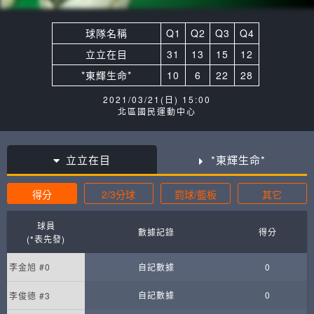
球隊名稱
Q1
Q2
Q3
Q4
立立在目
31
13
15
12
*東輝生命*
10
6
22
28
2021/03/21(日) 15:00
北區國民運動中心
立立在目
*東輝生命*
得分
2/3分球
罰球/籃板
其它
球員
數據記錄
得分
(*表先發)
李金旭 #0
自記數據
0
自記數據
0
李俊德 #3