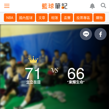
NBA
國內籃球
文章
相簿
盃賽
投票專區
購物
71
66
立立在目
*東輝生命*