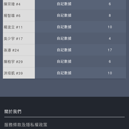
自記數據
6
陳宗瑋 #4
自記數據
8
楊智雄 #6
自記數據
10
楊浤立 #11
自記數據
4
吳少宇 #17
自記數據
17
孫濬 #24
自記數據
6
陳柏宇 #29
自記數據
10
洪培凱 #39
關於我們
服務條款及隱私權政策