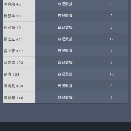
自記數據
3
陳育綸 #5
自記數據
2
楊智雄 #6
自記數據
0
柯宏諭 #9
自記數據
17
楊浤立 #11
自記數據
4
吳少宇 #17
自記數據
6
邱煒紘 #23
自記數據
10
孫濬 #24
自記數據
0
洪培凱 #39
自記數據
2
游登翔 #40