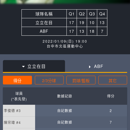
球隊名稱
Q1
Q2
Q3
Q4
立立在目
17
19
10
13
ABF
17
13
18
7
2022/01/09(日) 19:00
台中市北區運動中心
立立在目
ABF
得分
2/3分球
罰球/籃板
其它
球員
數據記錄
得分
(*表先發)
李俊德 #3
自記數據
2
自記數據
7
陳宗瑋 #4