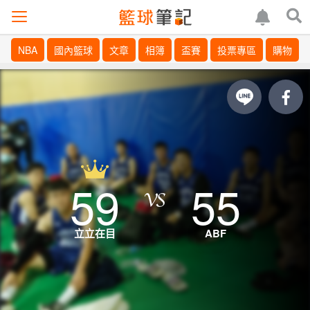
NBA
國內籃球
文章
相簿
盃賽
投票專區
購物
59
55
立立在目
ABF