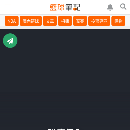
NBA
國內籃球
文章
相簿
盃賽
投票專區
購物