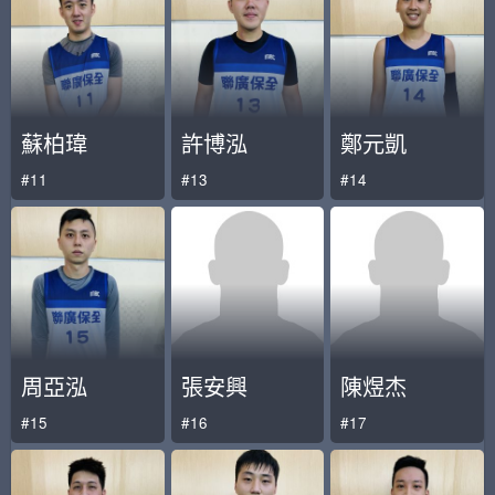
蘇柏瑋
許博泓
鄭元凱
#11
#13
#14
周亞泓
張安興
陳煜杰
#15
#16
#17