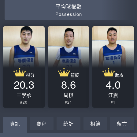
平均球權數
Possession
得分
籃板
助攻
20.3
8.6
4.0
王學承
周棋
江震
#20
#21
#1
資訊
賽程
統計
相簿
留言