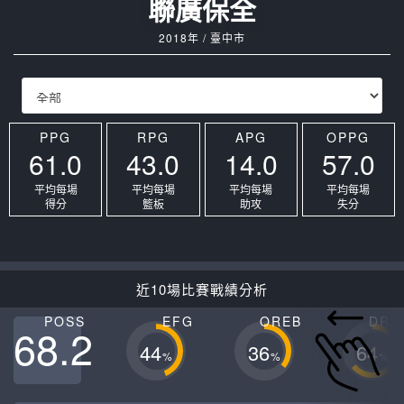
聯廣保全
2018年 / 臺中市
PPG
RPG
APG
OPPG
61.0
43.0
14.0
57.0
平均每場
平均每場
平均每場
平均每場
得分
籃板
助攻
失分
近10場比賽戰績分析
POSS
EFG
OREB
DRE
68.2
44
36
64
%
%
%