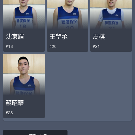
沈東輝
王學承
周棋
#18
#20
#21
蘇昭華
#23