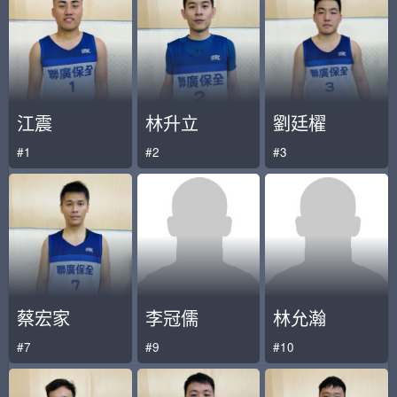
江震
林升立
劉廷櫂
#1
#2
#3
蔡宏家
李冠儒
林允瀚
#7
#9
#10