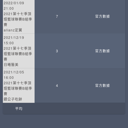
2022/01/09
21:00
2021第十七季頂
7
官方數據
煜籃球聯賽B組季
賽
alianz定翼
2021/12/19
15:00
2021第十七季頂
3
官方數據
煜籃球聯賽B組季
賽
日曦醫美
2021/12/05
16:00
2021第十七季頂
4
官方數據
煜籃球聯賽B組季
賽
餵公子吃餅
平均