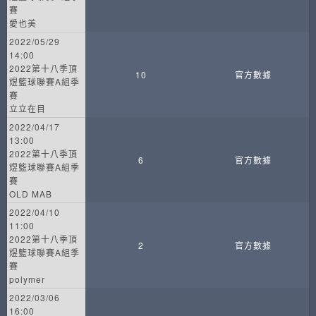
賽
愛也美
2022/05/29
14:00
2022第十八季頂
10
官方數據
煜籃球聯賽A組季
賽
立立在目
2022/04/17
13:00
2022第十八季頂
6
官方數據
煜籃球聯賽A組季
賽
OLD MAB
2022/04/10
11:00
2022第十八季頂
2
官方數據
煜籃球聯賽A組季
賽
polymer
2022/03/06
16:00