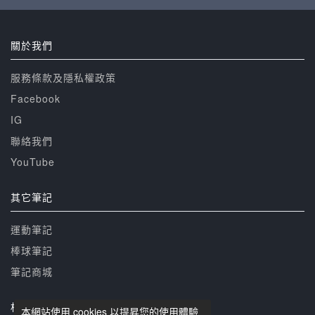
關於我們
服務條款及隱私權政策
Facebook
IG
聯絡我們
YouTube
其它筆記
運動筆記
棒球筆記
筆記商城
相關網站
本網站使用 cookies 以提昇您的使用體驗