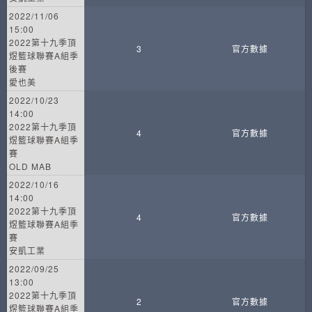
2022/11/06
15:00
2022第十九季頂
3
官方數據
煜籃球聯賽A組季
後賽
愛也美
2022/10/23
14:00
2022第十九季頂
4
官方數據
煜籃球聯賽A組季
賽
OLD MAB
2022/10/16
14:00
2022第十九季頂
4
官方數據
煜籃球聯賽A組季
賽
安凱工業
2022/09/25
13:00
2022第十九季頂
2
官方數據
煜籃球聯賽A組季