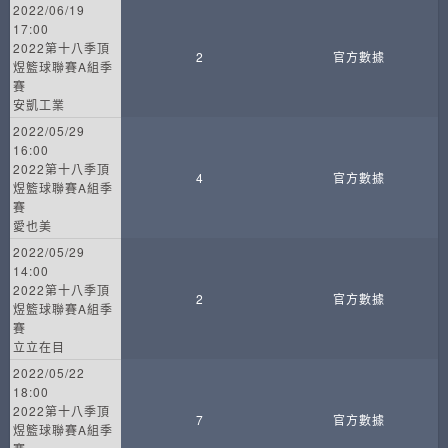
2022/06/19
17:00
2022第十八季頂
2
官方數據
煜籃球聯賽A組季
賽
安凱工業
2022/05/29
16:00
2022第十八季頂
4
官方數據
煜籃球聯賽A組季
賽
愛也美
2022/05/29
14:00
2022第十八季頂
2
官方數據
煜籃球聯賽A組季
賽
立立在目
2022/05/22
18:00
2022第十八季頂
7
官方數據
煜籃球聯賽A組季