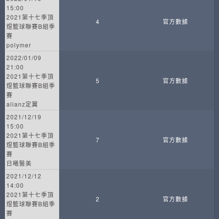
15:00
2021第十七季頂
4
官方數據
煜籃球聯賽B組季
賽
polymer
2022/01/09
21:00
2021第十七季頂
5
官方數據
煜籃球聯賽B組季
賽
alianz定翼
2021/12/19
15:00
2021第十七季頂
7
官方數據
煜籃球聯賽B組季
賽
日曦醫美
2021/12/12
14:00
2021第十七季頂
2
官方數據
煜籃球聯賽B組季
賽