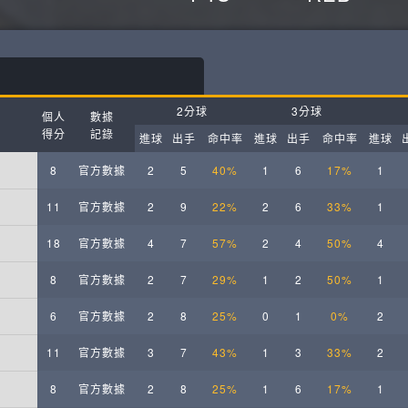
月見山Max League
Rise Basket
ELITE週六籃球聯盟
屏東國民聯盟
CBC中壢籃球聯盟
大港開打高雄籃球聯盟
2分球
3分球
個人
數據
Max中壢籃球聯盟
BTC籃球聯盟
得分
記錄
進球
出手
命中率
進球
出手
命中率
進球
8
官方數據
2
5
40%
1
6
17%
1
ELITE週日籃球聯盟-中壢場
11
官方數據
2
9
22%
2
6
33%
1
18
官方數據
4
7
57%
2
4
50%
4
8
官方數據
2
7
29%
1
2
50%
1
6
官方數據
2
8
25%
0
1
0%
2
11
官方數據
3
7
43%
1
3
33%
2
8
官方數據
2
8
25%
1
6
17%
1