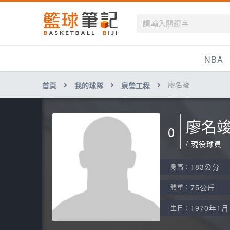
籃球筆記
NBA
廖名竣
首頁
我的球隊
泉瑩工程
最新資訊
新聞報導
廖名
0
賽程
/ 現役球員
戰績排名
183公分
身高：
球隊資訊
75公斤
體重：
1970年1月
生日：