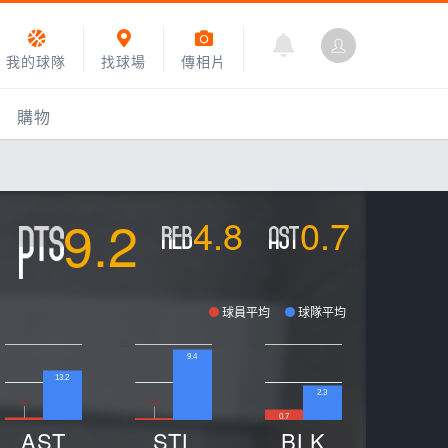
我的球隊
找球場
傳相片
購物
9.2
4.8
0.7
球員平均
球隊平均
10
5
9.4
13.2
乙組小聯盟
2.3
0.7
0.3
0.7
0
0
運動訓練
AST
STL
BLK