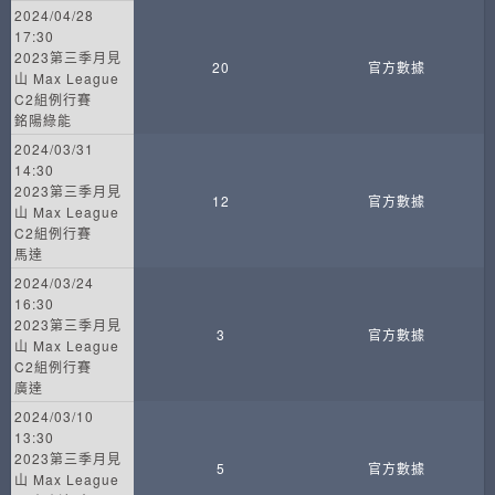
2024/04/28
17:30
2023第三季月見
20
官方數據
山 Max League
C2組例行賽
銘陽綠能
2024/03/31
14:30
2023第三季月見
12
官方數據
山 Max League
C2組例行賽
馬達
2024/03/24
16:30
2023第三季月見
3
官方數據
山 Max League
C2組例行賽
廣達
2024/03/10
13:30
2023第三季月見
5
官方數據
山 Max League