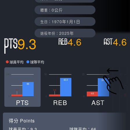
0公斤
體重：
1970年1月1日
生日：
2025年
退役年份：
9.3
4.6
4.6
球員平均
球隊平均
100
50
20
10
42.3
16.7
66
9.3
4.6
4.6
1
0
0
0
0
PTS
REB
AST
得分
Points
球員平均：
9.3
球隊平均：
66