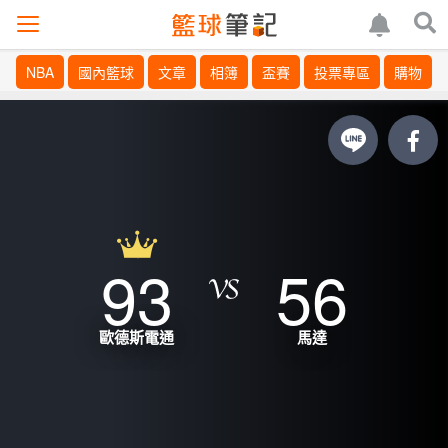
NBA
國內籃球
文章
相簿
盃賽
投票專區
購物
93
56
歐德斯電通
馬達