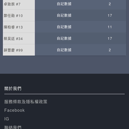
自記數據
2
卓致辰 #7
自記數據
17
鄭任勛 #10
自記數據
11
陳柏睿 #13
自記數據
17
蔡昊廷 #34
自記數據
2
薛豐慶 #99
關於我們
服務條款及隱私權政策
Facebook
IG
聯絡我們