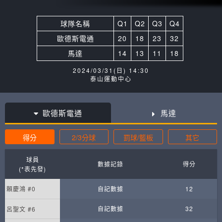
球隊名稱
Q1
Q2
Q3
Q4
歐德斯電通
20
18
23
32
馬達
14
13
11
18
2024/03/31(日) 14:30
泰山運動中心
歐德斯電通
馬達
得分
2/3分球
罰球/籃板
其它
球員
數據記錄
得分
(*表先發)
賴慶鴻 #0
自記數據
12
自記數據
32
呂聖文 #6