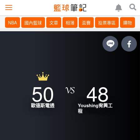
NBA
國內籃球
文章
相簿
盃賽
投票專區
購物
50
48
歐德斯電通
Youshing宥興工
程