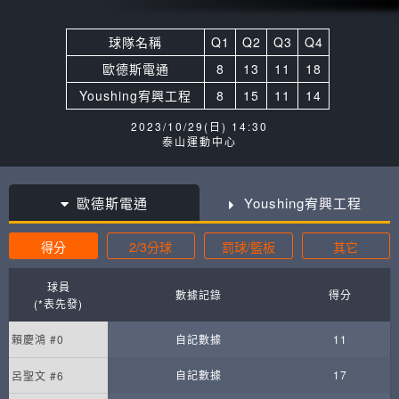
球隊名稱
Q1
Q2
Q3
Q4
歐德斯電通
8
13
11
18
Youshing宥興工程
8
15
11
14
2023/10/29(日) 14:30
泰山運動中心
歐德斯電通
Youshing宥興工程
得分
2/3分球
罰球/籃板
其它
球員
數據記錄
得分
(*表先發)
賴慶鴻 #0
自記數據
11
自記數據
17
呂聖文 #6