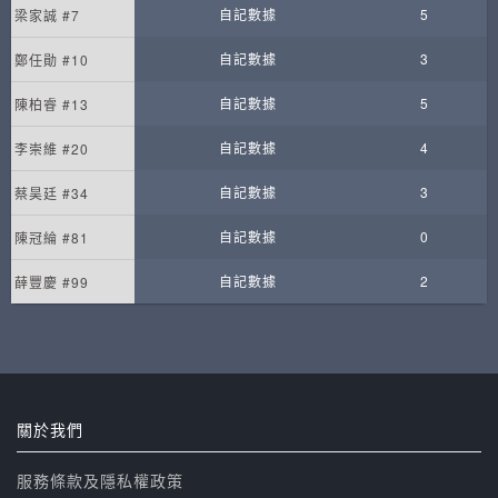
自記數據
5
梁家誠 #7
自記數據
3
鄭任勛 #10
自記數據
5
陳柏睿 #13
自記數據
4
李崇維 #20
自記數據
3
蔡昊廷 #34
自記數據
0
陳冠綸 #81
自記數據
2
薛豐慶 #99
關於我們
服務條款及隱私權政策