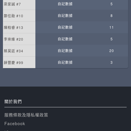
自記數據
5
梁家誠 #7
自記數據
8
鄭任勛 #10
自記數據
11
陳柏睿 #13
自記數據
5
李崇維 #20
自記數據
20
蔡昊廷 #34
自記數據
3
薛豐慶 #99
關於我們
服務條款及隱私權政策
Facebook