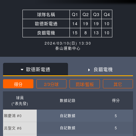
球隊名稱
Q1
Q2
Q3
Q4
歐德斯電通
14
19
19
10
良錮電機
15
8
13
10
2024/03/10(日) 13:30
泰山運動中心
歐德斯電通
良錮電機
得分
2/3分球
罰球/籃板
其它
球員
數據記錄
得分
(*表先發)
賴慶鴻 #0
自記數據
5
自記數據
5
呂聖文 #6