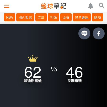
NBA
國內籃球
文章
相簿
盃賽
投票專區
購物
62
46
歐德斯電通
良錮電機