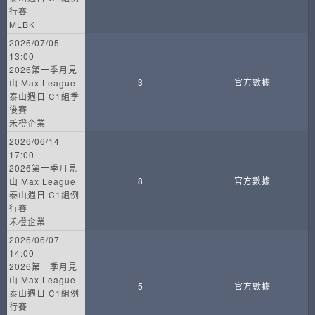
行賽
MLBK
2026/07/05
13:00
2026第一季月見
3
官方數據
山 Max League
泰山週日 C1組季
後賽
禾橙企業
2026/06/14
17:00
2026第一季月見
8
官方數據
山 Max League
泰山週日 C1組例
行賽
禾橙企業
2026/06/07
14:00
2026第一季月見
山 Max League
5
官方數據
泰山週日 C1組例
行賽