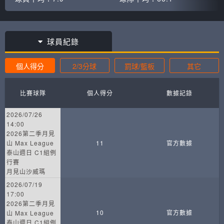
球員紀錄
個人得分
2/3分球
罰球/籃板
其它
比賽球隊
個人得分
數據記錄
2026/07/26
14:00
2026第二季月見
山 Max League
11
官方數據
泰山週日 C1組例
行賽
月見山沙威瑪
2026/07/19
17:00
2026第二季月見
10
官方數據
山 Max League
泰山週日 C1組例