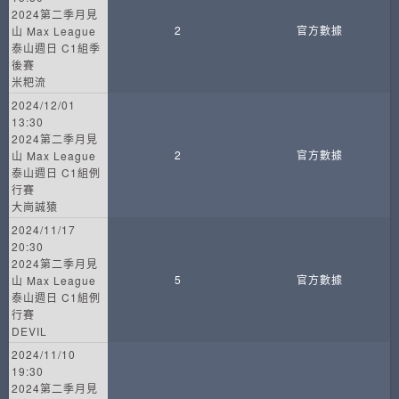
2024第二季月見
2
官方數據
山 Max League
泰山週日 C1組季
後賽
米粑流
2024/12/01
13:30
2024第二季月見
2
官方數據
山 Max League
泰山週日 C1組例
行賽
大崗誠猿
2024/11/17
20:30
2024第二季月見
5
官方數據
山 Max League
泰山週日 C1組例
行賽
DEVIL
2024/11/10
19:30
2024第二季月見