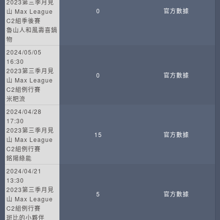
2023第三季月見
0
官方數據
山 Max League
C2組季後賽
魯山人和風壽喜鍋
物
2024/05/05
16:30
2023第三季月見
0
官方數據
山 Max League
C2組例行賽
米粑流
2024/04/28
17:30
2023第三季月見
15
官方數據
山 Max League
C2組例行賽
銘陽綠能
2024/04/21
13:30
2023第三季月見
5
官方數據
山 Max League
C2組例行賽
斑比的小夥伴