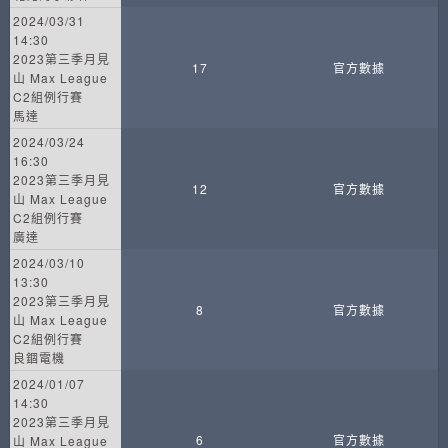
2024/03/31
14:30
2023第三季月見
17
官方數據
山 Max League
C2組例行賽
馬達
2024/03/24
16:30
2023第三季月見
12
官方數據
山 Max League
C2組例行賽
廣達
2024/03/10
13:30
2023第三季月見
8
官方數據
山 Max League
C2組例行賽
良錮電機
2024/01/07
14:30
2023第三季月見
6
官方數據
山 Max League