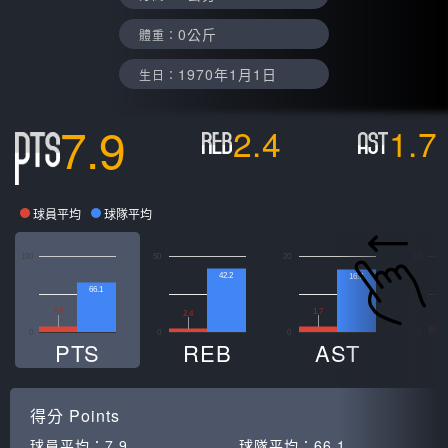
0公斤
體重：
1970年1月1日
生日：
7.9
2.4
1.7
球員平均
球隊平均
100
50
20
10
42.2
16.7
66.1
0
7.9
1.7
2.4
0
0
0
0
PTS
REB
AST
得分
Points
球員平均：
7.9
球隊平均：
66.1