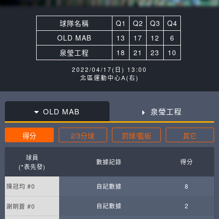
球隊名稱
Q1
Q2
Q3
Q4
OLD MAB
13
17
12
6
泉瑩工程
18
21
23
10
2022/04/17(日) 13:00
北區運動中心A(右)
OLD MAB
泉瑩工程
得分
2/3分球
罰球/籃板
其它
球員
數據記錄
得分
(*表先發)
陳冠均 #0
自記數據
8
自記數據
2
謝眀蒼 #0