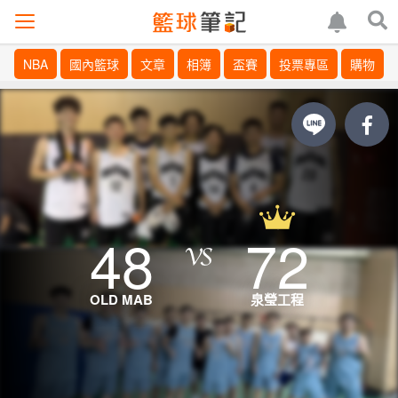
NBA
國內籃球
文章
相簿
盃賽
投票專區
購物
48
72
OLD MAB
泉瑩工程