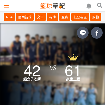
NBA
國內籃球
文章
相簿
盃賽
投票專區
購物
42
61
餵公子吃餅
泉瑩工程