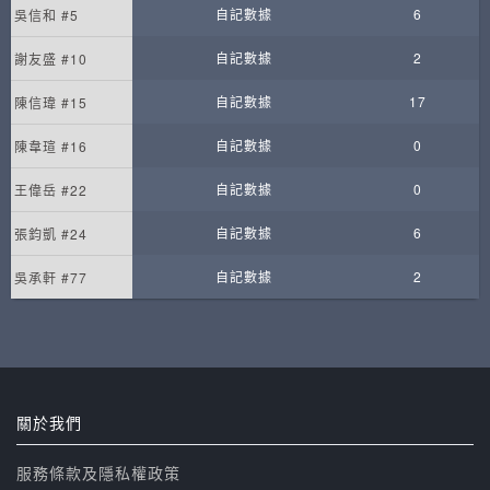
自記數據
6
吳信和 #5
自記數據
2
謝友盛 #10
自記數據
17
陳信瑋 #15
自記數據
0
陳韋瑄 #16
自記數據
0
王偉岳 #22
自記數據
6
張鈞凱 #24
自記數據
2
吳承軒 #77
關於我們
服務條款及隱私權政策