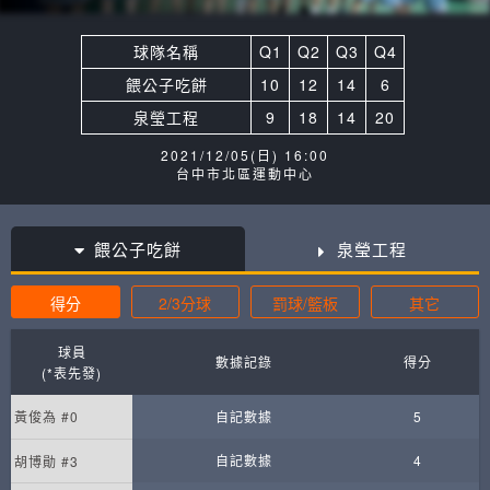
球隊名稱
Q1
Q2
Q3
Q4
餵公子吃餅
10
12
14
6
泉瑩工程
9
18
14
20
2021/12/05(日) 16:00
台中市北區運動中心
餵公子吃餅
泉瑩工程
得分
2/3分球
罰球/籃板
其它
球員
數據記錄
得分
(*表先發)
黃俊為 #0
自記數據
5
自記數據
4
胡博勛 #3