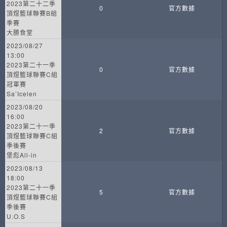
2023第二十二季
0
官方數據
頂煜籃球聯賽B組
季賽
大勝食堂
2023/08/27
13:00
2023第二十一季
0
官方數據
頂煜籃球聯賽C組
冠軍賽
Sa’Icelen
2023/08/20
16:00
2023第二十一季
2
官方數據
頂煜籃球聯賽C組
季後賽
堡彪All-in
2023/08/13
18:00
2023第二十一季
5
官方數據
頂煜籃球聯賽C組
季後賽
U.O.S