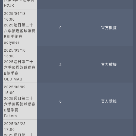
HZJK
2025/04/13
16:00
2025週日第二十
0
官方數據
六季頂煜籃球聯賽
B組季後賽
polymer
2025/03/16
15:00
2025週日第二十
2
官方數據
六季頂煜籃球聯賽
B組季賽
OLD MAB
2025/03/09
15:00
2025週日第二十
6
官方數據
六季頂煜籃球聯賽
B組季賽
Fakers
2025/02/23
17:00
2025週日第二十