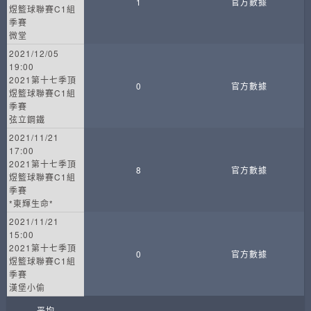
1
官方數據
煜籃球聯賽C1組
季賽
微堂
2021/12/05
19:00
2021第十七季頂
0
官方數據
煜籃球聯賽C1組
季賽
弦立鋼鐵
2021/11/21
17:00
2021第十七季頂
8
官方數據
煜籃球聯賽C1組
季賽
*東輝生命*
2021/11/21
15:00
2021第十七季頂
0
官方數據
煜籃球聯賽C1組
季賽
漢堡小偷
平均