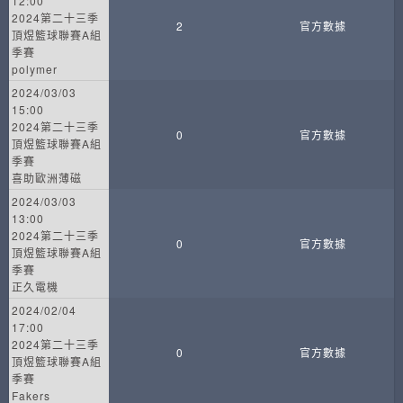
12:00
2024第二十三季
2
官方數據
頂煜籃球聯賽A組
季賽
polymer
2024/03/03
15:00
2024第二十三季
0
官方數據
頂煜籃球聯賽A組
季賽
喜助歐洲薄磁
2024/03/03
13:00
2024第二十三季
0
官方數據
頂煜籃球聯賽A組
季賽
正久電機
2024/02/04
17:00
2024第二十三季
0
官方數據
頂煜籃球聯賽A組
季賽
Fakers