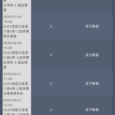
賽
台灣和 X 國益通
運
2025/07/05
19:00
2
官方數據
2025頂煜北區週
六第9季-C組季賽
明吉維娜
2025/06/28
16:00
2025頂煜北區週
0
官方數據
六第9季-C組季賽
台灣和 X 國益通
運
2025/06/21
17:00
2
官方數據
2025頂煜北區週
六第9季-C組季賽
合康事務科技
2025/06/21
15:00
2
官方數據
2025頂煜北區週
六第9季-C組季賽