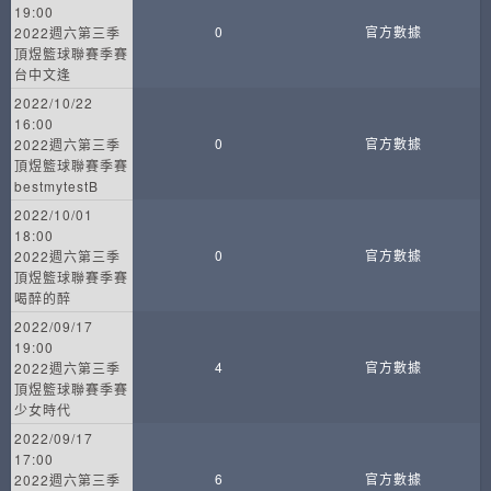
19:00
0
官方數據
2022週六第三季
頂煜籃球聯賽季賽
台中文逢
2022/10/22
16:00
0
官方數據
2022週六第三季
頂煜籃球聯賽季賽
bestmytestB
2022/10/01
18:00
0
官方數據
2022週六第三季
頂煜籃球聯賽季賽
喝醉的醉
2022/09/17
19:00
4
官方數據
2022週六第三季
頂煜籃球聯賽季賽
少女時代
2022/09/17
17:00
6
官方數據
2022週六第三季