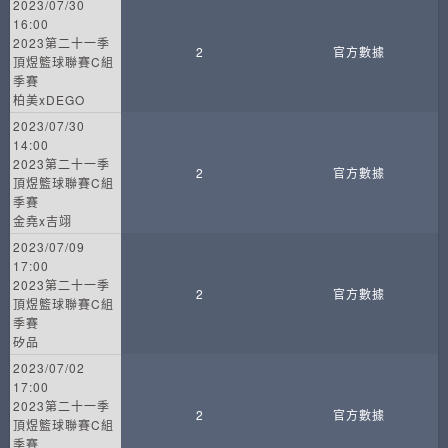
2023/07/30
16:00
2023第二十一季
2
官方數據
頂煜籃球聯賽C組
季賽
柏美xDEGO
2023/07/30
14:00
2023第二十一季
2
官方數據
頂煜籃球聯賽C組
季賽
金堯x吉翊
2023/07/09
17:00
2023第二十一季
2
官方數據
頂煜籃球聯賽C組
季賽
矽品
2023/07/02
17:00
2023第二十一季
2
官方數據
頂煜籃球聯賽C組
季賽