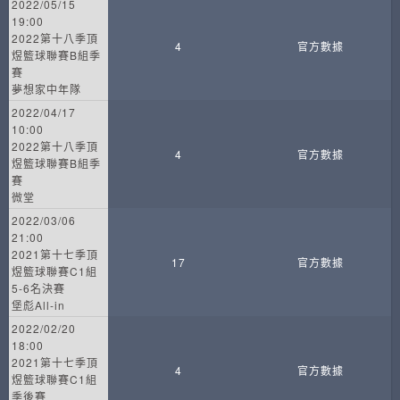
2022/05/15
19:00
2022第十八季頂
4
官方數據
煜籃球聯賽B組季
賽
夢想家中年隊
2022/04/17
10:00
2022第十八季頂
4
官方數據
煜籃球聯賽B組季
賽
微堂
2022/03/06
21:00
2021第十七季頂
17
官方數據
煜籃球聯賽C1組
5-6名決賽
堡彪All-in
2022/02/20
18:00
2021第十七季頂
4
官方數據
煜籃球聯賽C1組
季後賽