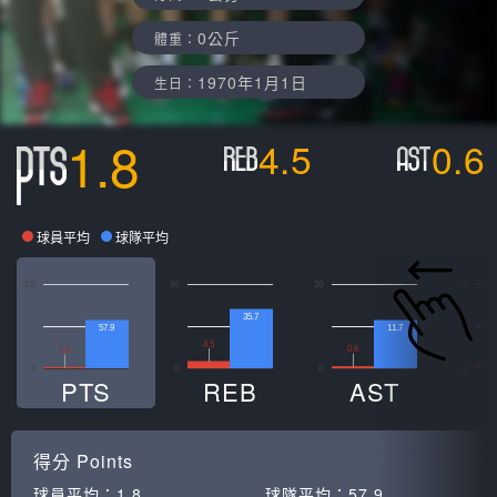
0公斤
體重：
1970年1月1日
生日：
1.8
4.5
0.6
球員平均
球隊平均
100
50
20
10
35.7
57.9
11.7
4.5
0
0.6
1.8
0
0
0
0
PTS
REB
AST
得分
Points
球員平均：
1.8
球隊平均：
57.9