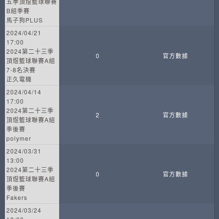
五季頂煜籃球聯賽
B組季賽
馬子狗PLUS
2024/04/21
17:00
2024第二十三季
0
官方數據
頂煜籃球聯賽A組
7-8名決賽
正久電機
2024/04/14
17:00
2024第二十三季
2
官方數據
頂煜籃球聯賽A組
季後賽
polymer
2024/03/31
13:00
2024第二十三季
0
官方數據
頂煜籃球聯賽A組
季後賽
Fakers
2024/03/24