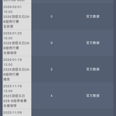
2026/02/01
15:00
0
官方數據
2026頂煜北日29-
B組例行賽
全民猩
2026/01/25
15:00
9
官方數據
2026頂煜北日29-
B組例行賽
台展咖啡
2026/01/18
13:00
2
官方數據
2026頂煜北日29-
B組例行賽
癮食
2025/11/16
13:00
4
官方數據
2025頂煜北日
S28-B組季後賽
台展咖啡
2025/11/09