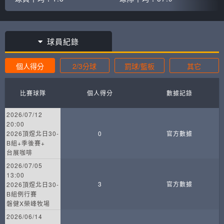
球員紀錄
個人得分
2/3分球
罰球/籃板
其它
比賽球隊
個人得分
數據記錄
2026/07/12
20:00
2026頂煜北日30-
0
官方數據
B組+季後賽+
台展咖啡
2026/07/05
13:00
3
官方數據
2026頂煜北日30-
B組例行賽
磐健X榮峰牧場
2026/06/14