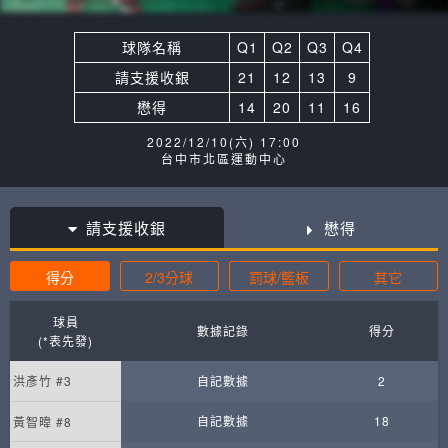
球隊名稱
Q1
Q2
Q3
Q4
請支援收銀
21
12
13
9
懋得
14
20
11
16
2022/12/10(六) 17:00
台中市北區運動中心
請支援收銀
懋得
得分
2/3分球
罰球/籃板
其它
球員
數據記錄
得分
(*表先發)
洪彥竹 #3
自記數據
2
自記數據
18
黃智暐 #8