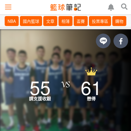
NBA
國內籃球
文章
相簿
盃賽
投票專區
購物
55
61
請支援收銀
懋得