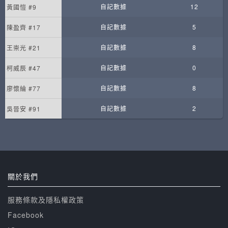
自記數據
12
黃國愷 #9
自記數據
5
陳盈齊 #17
自記數據
8
王崇光 #21
自記數據
0
柯威辰 #47
自記數據
8
廖懷綸 #77
自記數據
2
吳晉安 #91
關於我們
服務條款及隱私權政策
Facebook