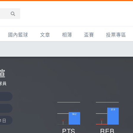
國內籃球
文章
相簿
盃賽
投票專區
新聞報導
全部
IMBC躍動籃球聯盟
精選相簿
DLIVE週末籃球聯賽
台灣職籃
新聞報導
網友相簿
Ding Yu頂煜籃球聯盟
TYGS籃球聯盟
瑄
UBA
產品活動
影片專區
SCBL 三重康克斯籃球聯盟
UBL
役球員
HBL
知識分享
SHUBL世新籃球聯盟
SBC輔大超級盃
球鞋開箱
TBL淡水籃球聯盟
ELITE週日籃球聯盟
100
50
20
37.9
主打專題
三重女子籃球聯盟
TBSL高中
56.2
1日
2.2
1.2
0
0
0
淡水豆花聯盟
EMPOWER引爆
PTS
REB