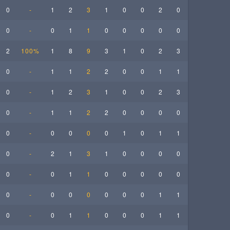
0
-
1
2
3
1
0
0
2
0
0
-
0
1
1
0
0
0
0
0
2
100%
1
8
9
3
1
0
2
3
0
-
1
1
2
2
0
0
1
1
0
-
1
2
3
1
0
0
2
3
0
-
1
1
2
2
0
0
0
0
0
-
0
0
0
0
1
0
1
1
0
-
2
1
3
1
0
0
0
0
0
-
0
1
1
0
0
0
0
0
0
-
0
0
0
0
0
0
1
1
0
-
0
1
1
0
0
0
1
1