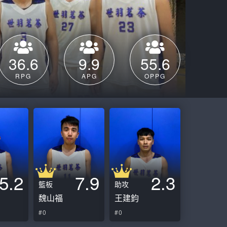
ball League
36.6
9.9
55.6
RPG
APG
OPPG
5.2
7.9
2.3
籃板
助攻
魏山福
王建鈞
#0
#0