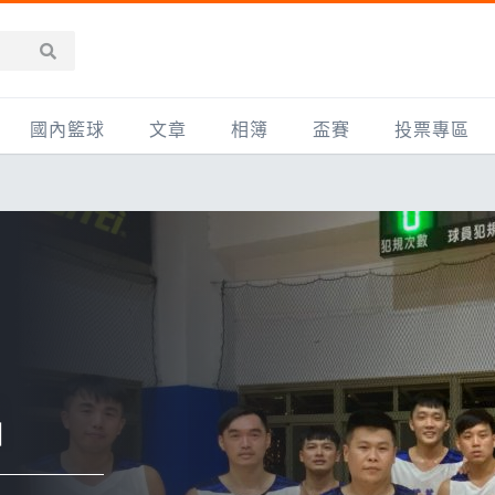
國內籃球
文章
相簿
盃賽
投票專區
新聞報導
全部
IMBC躍動籃球聯盟
精選相簿
DLIVE週末籃球聯賽
台灣職籃
新聞報導
網友相簿
Ding Yu頂煜籃球聯盟
TYGS籃球聯盟
UBA
產品活動
影片專區
SCBL 三重康克斯籃球聯盟
UBL
HBL
知識分享
SHUBL世新籃球聯盟
SBC輔大超級盃
球鞋開箱
TBL淡水籃球聯盟
ELITE週日籃球聯盟
出
主打專題
三重女子籃球聯盟
TBSL高中
淡水豆花聯盟
EMPOWER引爆