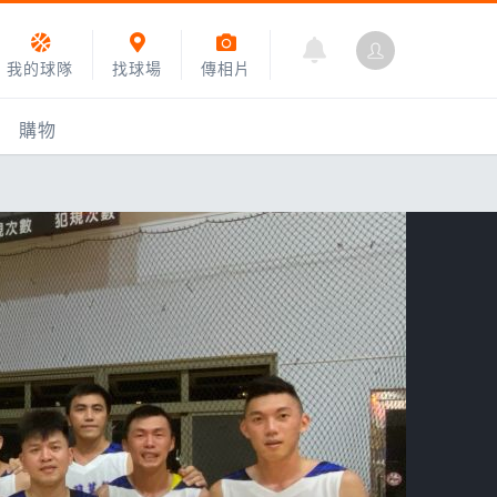
我的球隊
找球場
傳相片
購物
乙組小聯盟
運動訓練