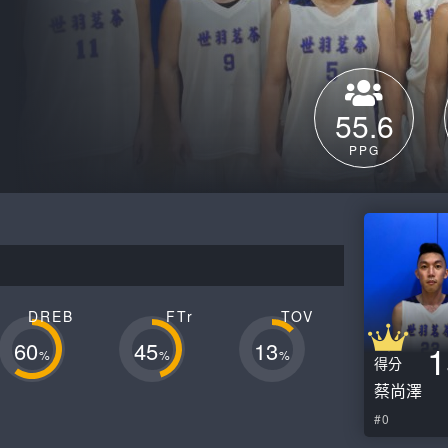
月見山Max League
Rise Basket
ELITE週六籃球聯盟
屏東國民聯盟
CBC中壢籃球聯盟
大港開打高雄籃球聯盟
55.6
Max中壢籃球聯盟
BTC籃球聯盟
PPG
ELITE週日籃球聯盟-中壢場
DREB
FTr
TOV
60
45
13
1
%
%
%
得分
蔡尚澤
#0