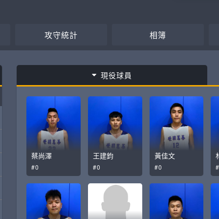
攻守統計
相簿
現役球員
蔡尚澤
王建鈞
黃佳文
#0
#0
#0