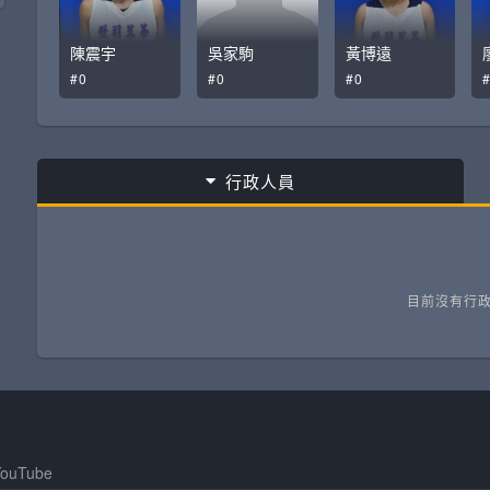
陳震宇
吳家駒
黃博遠
#0
#0
#0
行政人員
目前沒有行
ouTube