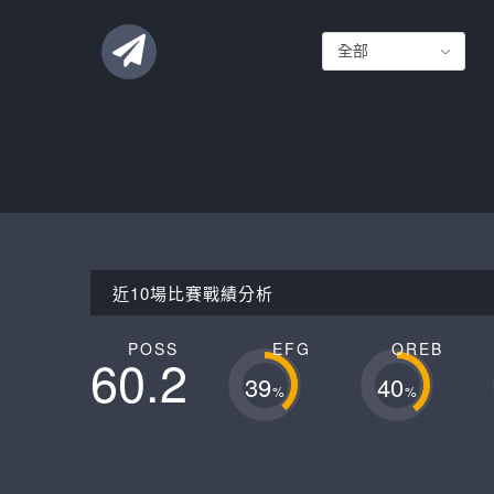
聯絡這支球隊
近10場比賽戰績分析
POSS
EFG
OREB
60.2
39
40
%
%