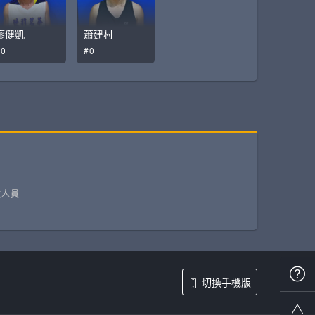
廖健凱
蕭建村
#0
#0
政人員
切換手機版