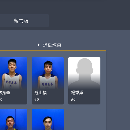
留言板
退役球員
林育聖
魏山福
楊秉熏
#0
#0
#0