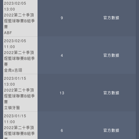
2023/02/05
13:00
2022第二十季頂
9
官方數據
煜籃球聯賽B組季
賽
ABF
2023/02/05
11:00
2022第二十季頂
4
官方數據
煜籃球聯賽B組季
賽
金堯x吉翊
2023/01/15
13:00
2022第二十季頂
13
官方數據
煜籃球聯賽B組季
賽
立頓牙醫
2023/01/15
11:00
2022第二十季頂
6
官方數據
煜籃球聯賽B組季