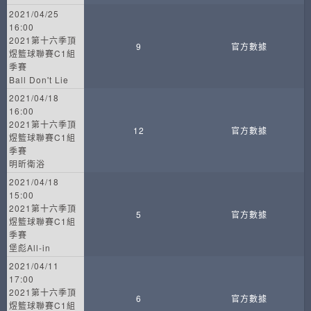
2021/04/25
16:00
2021第十六季頂
9
官方數據
煜籃球聯賽C1組
季賽
Ball Don't Lie
2021/04/18
16:00
2021第十六季頂
12
官方數據
煜籃球聯賽C1組
季賽
明昕衛浴
2021/04/18
15:00
2021第十六季頂
5
官方數據
煜籃球聯賽C1組
季賽
堡彪All-in
2021/04/11
17:00
2021第十六季頂
6
官方數據
煜籃球聯賽C1組