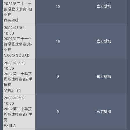
2023第二十一季
15
官方數據
頂煜籃球聯賽B組
季賽
台展咖啡
2023/06/04
10:00
2023第二十一季
10
官方數據
頂煜籃球聯賽B組
季賽
MOJO SQUAD
2023/03/19
10:00
2022第二十季頂
9
官方數據
煜籃球聯賽B組季
後賽
金堯x吉翊
2023/02/12
10:00
2022第二十季頂
9
官方數據
煜籃球聯賽B組季
賽
PZIILA