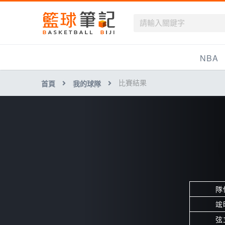
籃球筆記
NBA
比賽結果
首頁
我的球隊
最新資訊
新聞報導
賽程
戰績排名
球隊資訊
隊
竤
弦