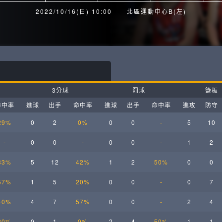
月見山Max League
Rise Basket
2022/10/16(日) 10:00
北區運動中心B(左)
ELITE週六籃球聯盟
屏東國民聯盟
CBC中壢籃球聯盟
大港開打高雄籃球聯盟
Max中壢籃球聯盟
BTC籃球聯盟
3分球
罰球
籃板
ELITE週日籃球聯盟-中壢場
命中率
進球
出手
命中率
進球
出手
命中率
進攻
防守
29%
0
2
0%
0
0
-
5
10
-
0
0
-
0
0
-
1
2
33%
5
12
42%
1
2
50%
0
0
57%
1
5
20%
0
0
-
0
7
40%
4
7
57%
0
0
-
2
4
20%
0
1
0%
2
4
50%
1
1