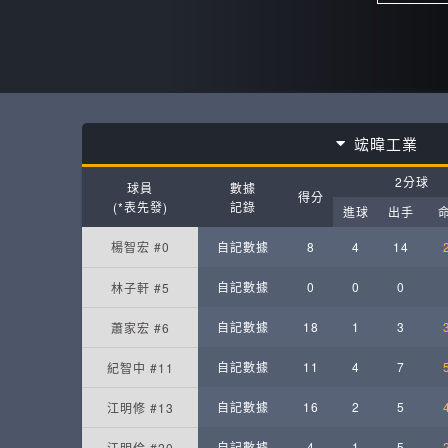
竤暐工業
2分球
球員
數據
得分
(*表先發)
記錄
進球
出手
楊智宏 #0
自記數據
8
4
14
自記數據
0
0
0
林子軒 #5
自記數據
18
1
3
蕭家宏 #6
自記數據
11
4
7
紀智中 #11
自記數據
16
2
5
江明修 #13
自記數據
4
1
5
江明倫 #20