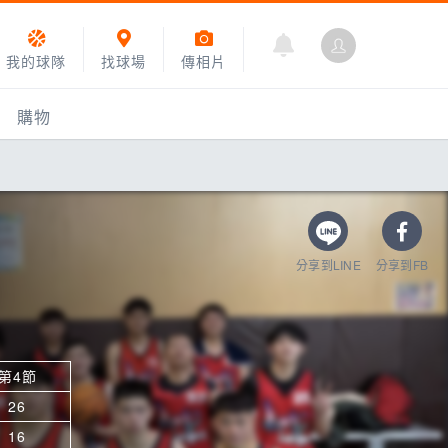
我的球隊
找球場
傳相片
購物
分享到LINE
分享到FB
第4節
乙組小聯盟
26
運動訓練
16