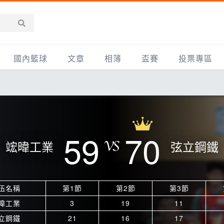
國內籃球
文章
相簿
盃賽
投票專區
新聞報導
全部
IMBC躍動籃球聯盟
精選相簿
DLIVE週末籃球聯賽
台灣職籃
新聞報導
網友相簿
Ding Yu頂煜籃球聯盟
TYGS籃球聯盟
UBA
產品活動
影片專區
SCBL 三重康克斯籃球聯盟
UBL
59
70
竤暐工業
弦立鋼鐵
HBL
知識分享
SHUBL世新籃球聯盟
SBC輔大超級盃
球鞋開箱
TBL淡水籃球聯盟
ELITE週日籃球聯盟
伍名稱
第1節
第2節
第3節
主打專題
三重女子籃球聯盟
TBSL高中
暐工業
3
19
11
淡水豆花聯盟
EMPOWER引爆
立鋼鐵
21
16
17