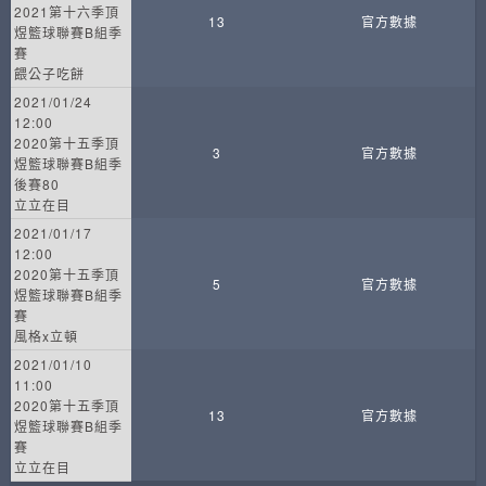
2021第十六季頂
13
官方數據
煜籃球聯賽B組季
賽
餵公子吃餅
2021/01/24
12:00
2020第十五季頂
3
官方數據
煜籃球聯賽B組季
後賽80
立立在目
2021/01/17
12:00
2020第十五季頂
5
官方數據
煜籃球聯賽B組季
賽
風格x立頓
2021/01/10
11:00
2020第十五季頂
13
官方數據
煜籃球聯賽B組季
賽
立立在目