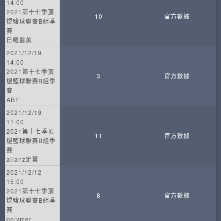
14:00
2021第十七季頂
10
官方數據
煜籃球聯賽B組季
賽
日曦醫美
2021/12/19
14:00
2021第十七季頂
3
官方數據
煜籃球聯賽B組季
賽
ABF
2021/12/19
11:00
2021第十七季頂
11
官方數據
煜籃球聯賽B組季
賽
alianz定翼
2021/12/12
15:00
2021第十七季頂
8
官方數據
煜籃球聯賽B組季
賽
polymer