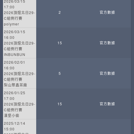
2026/03/15
17:00
2
官方數據
2026頂煜北日29-
C組例行賽
polymer
2026/03/15
16:00
15
官方數據
2026頂煜北日29-
C組例行賽
INBUNBUN
2026/02/01
16:00
5
官方數據
2026頂煜北日29-
C組例行賽
梨山聚鑫茶廠
2026/01/25
17:00
15
官方數據
2026頂煜北日29-
C組例行賽
漢堡小偷
2025/12/14
15:00