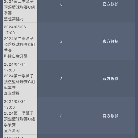
2024第二季潭子
6
官方數據
頂煜籃球聯賽C組
季賽
聖佳築建材
2024/05/26
17:00
2024第二季潭子
2
官方數據
頂煜籃球聯賽C組
季賽
科隆白金牙醫
2024/04/14
17:00
2024第一季潭子
8
官方數據
頂煜籃球聯賽C組
冠軍賽
鑫立鑄造
2024/03/31
13:00
2024第一季潭子
8
官方數據
頂煜籃球聯賽C組
季後賽
魚吞壽司