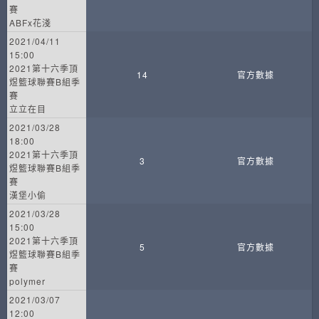
賽
ABFx花淺
2021/04/11
15:00
2021第十六季頂
14
官方數據
煜籃球聯賽B組季
賽
立立在目
2021/03/28
18:00
2021第十六季頂
3
官方數據
煜籃球聯賽B組季
賽
漢堡小偷
2021/03/28
15:00
2021第十六季頂
5
官方數據
煜籃球聯賽B組季
賽
polymer
2021/03/07
12:00