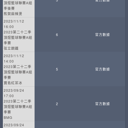
頂煜籃球聯賽A組
季後賽
熊賀麻辣燙
2023/11/12
16:00
2023第二十二季
6
官方數據
頂煜籃球聯賽A組
季賽
弦立鋼鐵
2023/11/12
14:00
2023第二十二季
5
官方數據
頂煜籃球聯賽A組
季賽
寶島紅茶冰
2023/09/24
17:00
2023第二十二季
2
官方數據
頂煜籃球聯賽A組
季賽
BMG
2023/09/24