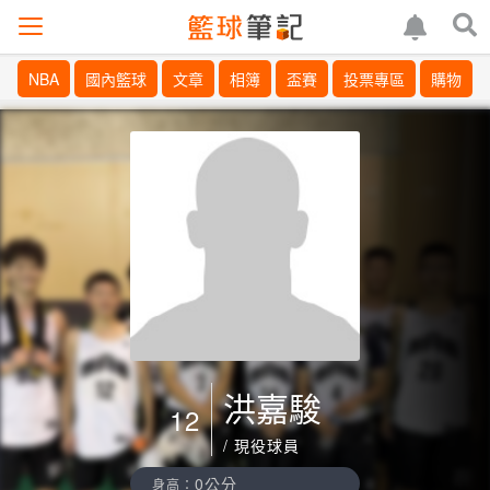
NBA
國內籃球
文章
相簿
盃賽
投票專區
購物
洪嘉駿
12
/ 現役球員
0公分
身高：