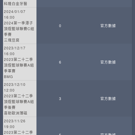
科隆白金牙醫
2024/01/07
16:00
2024第一季潭子
0
官方數據
頂煜籃球聯賽C組
季賽
三塊豆腐
2023/12/17
16:00
2023第二十二季
6
官方數據
頂煜籃球聯賽A組
季軍賽
BMG
2023/12/10
12:00
2023第二十二季
3
官方數據
頂煜籃球聯賽A組
季後賽
喜助歐洲薄磁
2023/11/26
19:00
2023第二十二季
5
官方數據