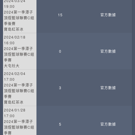
2024/03/24
19:00
2024第一季潭子
15
官方數據
頂煜籃球聯賽C組
季後賽
寶島紅茶冰
2024/02/18
16:00
2024第一季潭子
0
官方數據
頂煜籃球聯賽C組
季賽
大屯社大
2024/02/04
17:00
2024第一季潭子
3
官方數據
頂煜籃球聯賽C組
季賽
寶島紅茶冰
2024/01/28
17:00
2024第一季潭子
5
官方數據
頂煜籃球聯賽C組
季賽