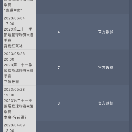
季賽
*東輝生命*
2023/06/04
17:00
2023第二十一季
4
官方數據
頂煜籃球聯賽A組
季賽
寶島紅茶冰
2023/05/28
20:00
2023第二十一季
7
官方數據
頂煜籃球聯賽A組
季賽
立頓牙醫
2023/05/28
19:00
2023第二十一季
3
官方數據
頂煜籃球聯賽A組
季賽
本事-宜荷設計
2023/04/09
12:00