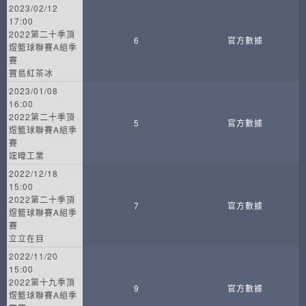
2023/02/12
17:00
2022第二十季頂
6
官方數據
煜籃球聯賽A組季
賽
寶島紅茶冰
2023/01/08
16:00
2022第二十季頂
5
官方數據
煜籃球聯賽A組季
賽
竤暐工業
2022/12/18
15:00
2022第二十季頂
7
官方數據
煜籃球聯賽A組季
賽
立立在目
2022/11/20
15:00
2022第十九季頂
9
官方數據
煜籃球聯賽A組季