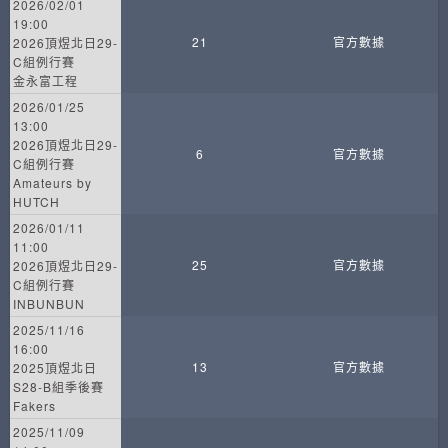
2026/02/01
19:00
21
官方數據
2026頂煜北日29-
C組例行賽
金永富工程
2026/01/25
13:00
2026頂煜北日29-
6
官方數據
C組例行賽
Amateurs by
HUTCH
2026/01/11
11:00
25
官方數據
2026頂煜北日29-
C組例行賽
INBUNBUN
2025/11/16
16:00
13
官方數據
2025頂煜北日
S28-B組季後賽
Fakers
2025/11/09