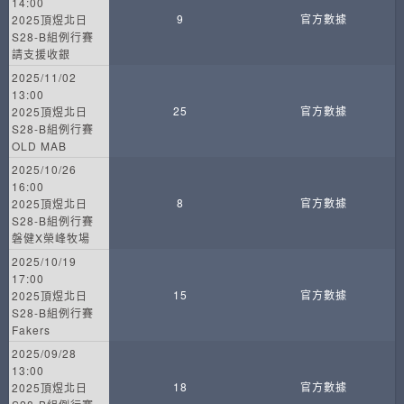
14:00
9
官方數據
2025頂煜北日
S28-B組例行賽
請支援收銀
2025/11/02
13:00
25
官方數據
2025頂煜北日
S28-B組例行賽
OLD MAB
2025/10/26
16:00
8
官方數據
2025頂煜北日
S28-B組例行賽
磐健X榮峰牧場
2025/10/19
17:00
15
官方數據
2025頂煜北日
S28-B組例行賽
Fakers
2025/09/28
13:00
18
官方數據
2025頂煜北日