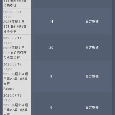
S28-B組例行賽
台展咖啡
2025/09/21
11:00
14
官方數據
2025頂煜北日
S28-B組例行賽
漢堡小偷
2025/09/14
11:00
30
官方數據
2025頂煜北日
S28-B組例行賽
金永富工程
2025/08/17
11:00
2025頂煜北區週
8
官方數據
日第27季-B組季
後賽
Fakers
2025/07/13
12:00
2025頂煜北區週
5
官方數據
日第27季-B組季
後賽