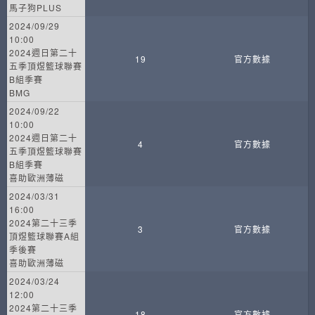
馬子狗PLUS
2024/09/29
10:00
2024週日第二十
19
官方數據
五季頂煜籃球聯賽
B組季賽
BMG
2024/09/22
10:00
2024週日第二十
4
官方數據
五季頂煜籃球聯賽
B組季賽
喜助歐洲薄磁
2024/03/31
16:00
2024第二十三季
3
官方數據
頂煜籃球聯賽A組
季後賽
喜助歐洲薄磁
2024/03/24
12:00
2024第二十三季
18
官方數據