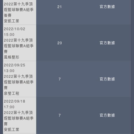
2022第十九季頂
21
官方數據
煜籃球聯賽A組季
後賽
安凱工業
2022/10/02
15:00
2022第十九季頂
20
官方數據
煜籃球聯賽A組季
賽
風格整形
2022/09/25
13:00
2022第十九季頂
7
官方數據
煜籃球聯賽A組季
賽
泉瑩工程
2022/09/18
17:00
2022第十九季頂
7
官方數據
煜籃球聯賽A組季
賽
安凱工業