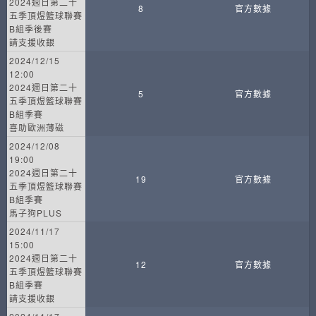
2024週日第二十
8
官方數據
五季頂煜籃球聯賽
B組季後賽
請支援收銀
2024/12/15
12:00
2024週日第二十
5
官方數據
五季頂煜籃球聯賽
B組季賽
喜助歐洲薄磁
2024/12/08
19:00
2024週日第二十
19
官方數據
五季頂煜籃球聯賽
B組季賽
馬子狗PLUS
2024/11/17
15:00
2024週日第二十
12
官方數據
五季頂煜籃球聯賽
B組季賽
請支援收銀