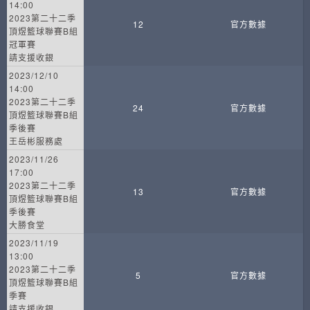
14:00
2023第二十二季
12
官方數據
頂煜籃球聯賽B組
冠軍賽
請支援收銀
2023/12/10
14:00
2023第二十二季
24
官方數據
頂煜籃球聯賽B組
季後賽
王岳彬服務處
2023/11/26
17:00
2023第二十二季
13
官方數據
頂煜籃球聯賽B組
季後賽
大勝食堂
2023/11/19
13:00
2023第二十二季
5
官方數據
頂煜籃球聯賽B組
季賽
請支援收銀