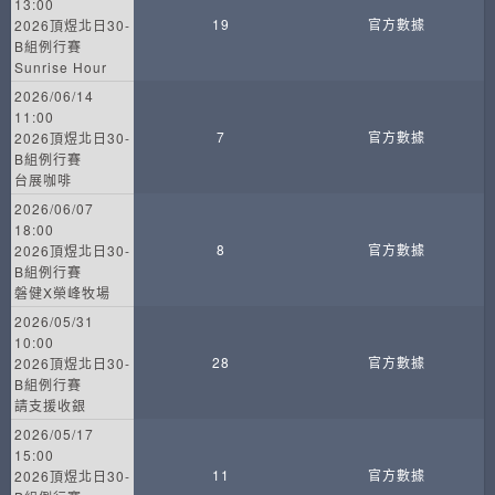
13:00
19
官方數據
2026頂煜北日30-
B組例行賽
Sunrise Hour
2026/06/14
11:00
7
官方數據
2026頂煜北日30-
B組例行賽
台展咖啡
2026/06/07
18:00
8
官方數據
2026頂煜北日30-
B組例行賽
磐健X榮峰牧場
2026/05/31
10:00
28
官方數據
2026頂煜北日30-
B組例行賽
請支援收銀
2026/05/17
15:00
11
官方數據
2026頂煜北日30-