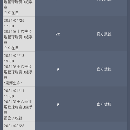
煜籃球聯賽B組季
賽
立立在目
2021/04/25
17:00
2021第十六季頂
22
官方數據
煜籃球聯賽B組季
賽
立立在目
2021/04/18
19:00
2021第十六季頂
9
官方數據
煜籃球聯賽B組季
賽
*東輝生命*
2021/04/11
11:00
2021第十六季頂
9
官方數據
煜籃球聯賽B組季
賽
餵公子吃餅
2021/03/28