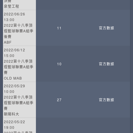
決賽
泉瑩工程
2022/06/26
13:00
2022第十八季頂
11
官方數據
煜籃球聯賽A組季
後賽
ABF
2022/06/12
15:00
2022第十八季頂
10
官方數據
煜籃球聯賽A組季
賽
OLD MAB
2022/05/29
10:00
2022第十八季頂
27
官方數據
煜籃球聯賽A組季
賽
朝陽科大
2022/05/22
19:00
2022第十八季頂