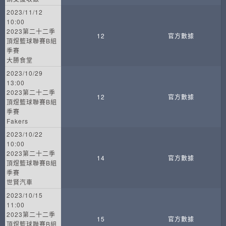
2023/11/12
10:00
2023第二十二季
12
官方數據
頂煜籃球聯賽B組
季賽
大勝食堂
2023/10/29
13:00
2023第二十二季
12
官方數據
頂煜籃球聯賽B組
季賽
Fakers
2023/10/22
10:00
2023第二十二季
14
官方數據
頂煜籃球聯賽B組
季賽
世賢汽車
2023/10/15
11:00
2023第二十二季
15
官方數據
頂煜籃球聯賽B組