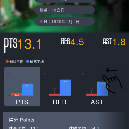
78公斤
體重：
1970年1月1日
生日：
13.1
4.5
1.8
球員平均
球隊平均
100
50
20
10
36.9
12.8
54.7
4.5
1.8
1
13.1
0
0
0
0
PTS
REB
AST
得分
Points
球員平均：
13.1
球隊平均：
54.7