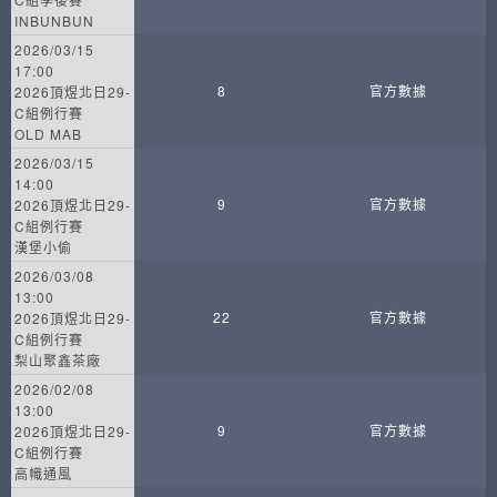
INBUNBUN
2026/03/15
17:00
8
官方數據
2026頂煜北日29-
C組例行賽
OLD MAB
2026/03/15
14:00
9
官方數據
2026頂煜北日29-
C組例行賽
漢堡小偷
2026/03/08
13:00
22
官方數據
2026頂煜北日29-
C組例行賽
梨山聚鑫茶廠
2026/02/08
13:00
9
官方數據
2026頂煜北日29-
C組例行賽
高幟通風