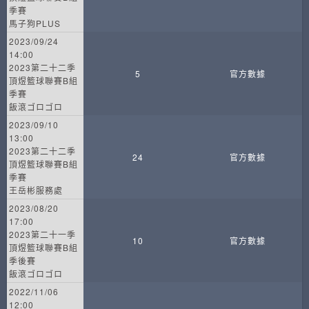
季賽
馬子狗PLUS
2023/09/24
14:00
2023第二十二季
5
官方數據
頂煜籃球聯賽B組
季賽
飯滾ゴロゴロ
2023/09/10
13:00
2023第二十二季
24
官方數據
頂煜籃球聯賽B組
季賽
王岳彬服務處
2023/08/20
17:00
2023第二十一季
10
官方數據
頂煜籃球聯賽B組
季後賽
飯滾ゴロゴロ
2022/11/06
12:00