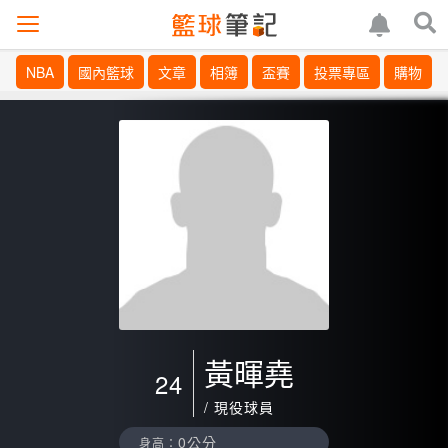
NBA
國內籃球
文章
相簿
盃賽
投票專區
購物
黃暉堯
24
/ 現役球員
0公分
身高：