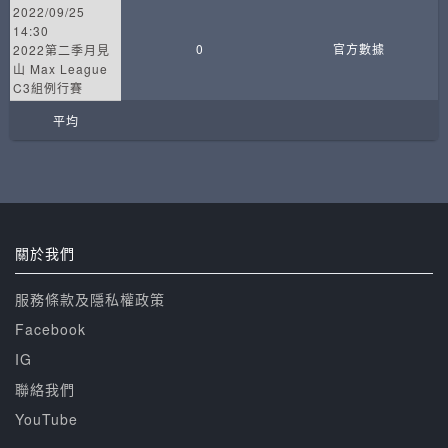
2022/09/25
14:30
0
官方數據
2022第二季月見
山 Max League
C3組例行賽
平均
關於我們
服務條款及隱私權政策
Facebook
IG
聯絡我們
YouTube