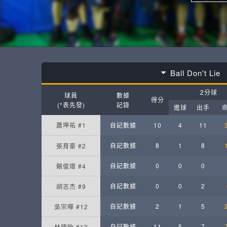
Ball Don't Lie
2分球
球員
數據
得分
(*表先發)
記錄
進球
出手
蕭坤祐 #1
自記數據
10
4
11
自記數據
8
1
8
張育豪 #2
自記數據
0
0
0
賴俊瑋 #4
自記數據
0
0
2
胡志杰 #9
自記數據
2
1
5
吳宗曄 #12
自記數據
11
5
7
林瑋致 #13