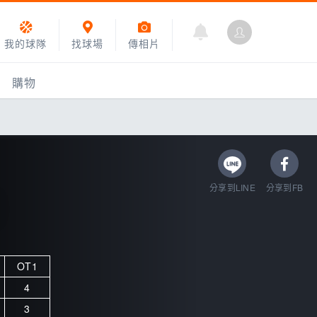
我的球隊
找球場
傳相片
購物
分享到LINE
分享到FB
OT1
乙組小聯盟
4
運動訓練
3