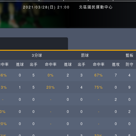
月見山Max League
Rise Basket
2021/03/28(日) 21:00
北區國民運動中心
ELITE週六籃球聯盟
屏東國民聯盟
CBC中壢籃球聯盟
大港開打高雄籃球聯盟
Max中壢籃球聯盟
BTC籃球聯盟
3分球
罰球
籃板
ELITE週日籃球聯盟-中壢場
命中率
進球
出手
命中率
進球
出手
命中率
進攻
防守
36%
0
5
0%
2
3
67%
7
4
13%
1
5
20%
3
4
75%
0
9
-
0
0
-
0
0
-
2
0
0%
0
0
-
0
0
-
0
2
20%
0
0
-
0
0
-
0
0
71%
0
0
-
1
3
33%
2
5