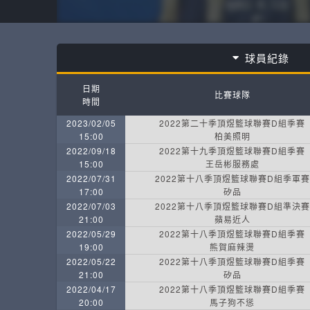
球員紀錄
日期
比賽球隊
時間
2023/02/05
2022第二十季頂煜籃球聯賽D組季賽
15:00
柏美照明
2022/09/18
2022第十九季頂煜籃球聯賽D組季賽
15:00
王岳彬服務處
2022/07/31
2022第十八季頂煜籃球聯賽D組季軍賽
17:00
矽品
2022/07/03
2022第十八季頂煜籃球聯賽D組準決賽
21:00
蘋易近人
2022/05/29
2022第十八季頂煜籃球聯賽D組季賽
19:00
熊賀麻辣燙
2022/05/22
2022第十八季頂煜籃球聯賽D組季賽
21:00
矽品
2022/04/17
2022第十八季頂煜籃球聯賽D組季賽
20:00
馬子狗不慫