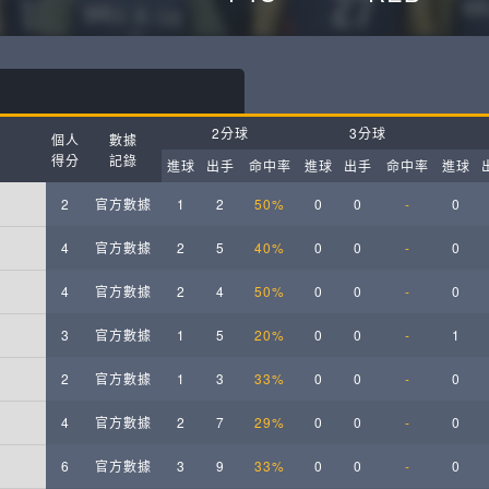
月見山Max League
Rise Basket
ELITE週六籃球聯盟
屏東國民聯盟
CBC中壢籃球聯盟
大港開打高雄籃球聯盟
2分球
3分球
個人
數據
Max中壢籃球聯盟
BTC籃球聯盟
得分
記錄
進球
出手
命中率
進球
出手
命中率
進球
2
官方數據
1
2
50%
0
0
-
0
ELITE週日籃球聯盟-中壢場
4
官方數據
2
5
40%
0
0
-
0
4
官方數據
2
4
50%
0
0
-
0
3
官方數據
1
5
20%
0
0
-
1
2
官方數據
1
3
33%
0
0
-
0
4
官方數據
2
7
29%
0
0
-
0
6
官方數據
3
9
33%
0
0
-
0