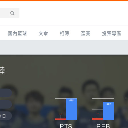
國內籃球
文章
相簿
盃賽
投票專區
新聞報導
全部
IMBC躍動籃球聯盟
精選相簿
DLIVE週末籃球聯賽
台灣職籃
新聞報導
網友相簿
Ding Yu頂煜籃球聯盟
TYGS籃球聯盟
睦
UBA
產品活動
影片專區
SCBL 三重康克斯籃球聯盟
UBL
HBL
知識分享
SHUBL世新籃球聯盟
SBC輔大超級盃
球鞋開箱
TBL淡水籃球聯盟
ELITE週日籃球聯盟
48.8
50
20
48.8
41.2
主打專題
三重女子籃球聯盟
TBSL高中
5.4
1日
3.8
0.0
0
0
淡水豆花聯盟
EMPOWER引爆
PTS
REB