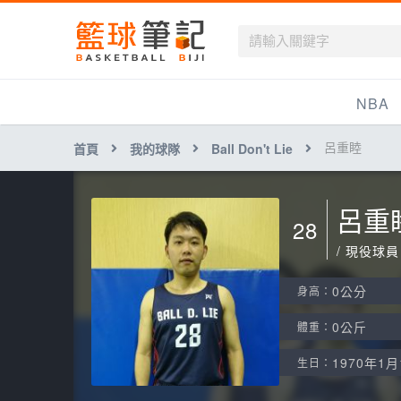
籃球筆記
NBA
呂重睦
首頁
我的球隊
Ball Don't Lie
最新資訊
新聞報導
呂重
28
賽程
/ 現役球員
戰績排名
0公分
身高：
球隊資訊
0公斤
體重：
1970年1月
生日：