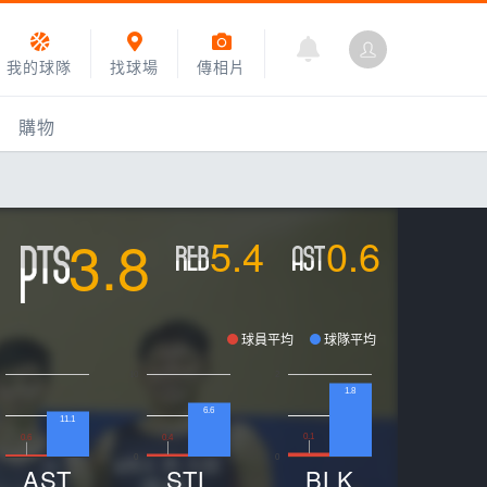
我的球隊
找球場
傳相片
購物
3.8
5.4
0.6
球員平均
球隊平均
10
2
1.8
6.6
乙組小聯盟
11.1
0.1
0.4
0.6
0
0
運動訓練
AST
STL
BLK