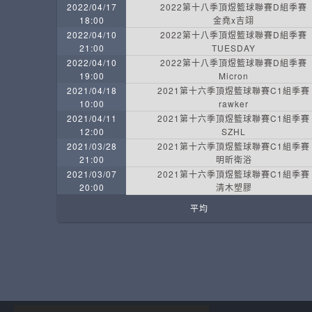
2022/04/17
2022第十八季頂煜籃球聯賽D組季賽
18:00
金堯x吉翊
2022/04/10
2022第十八季頂煜籃球聯賽D組季賽
21:00
TUESDAY
2022/04/10
2022第十八季頂煜籃球聯賽D組季賽
19:00
Micron
2021/04/18
2021第十六季頂煜籃球聯賽C1組季賽
10:00
rawker
2021/04/11
2021第十六季頂煜籃球聯賽C1組季賽
12:00
SZHL
2021/03/28
2021第十六季頂煜籃球聯賽C1組季賽
21:00
明昕衛浴
2021/03/07
2021第十六季頂煜籃球聯賽C1組季賽
20:00
清木塑膠
平均