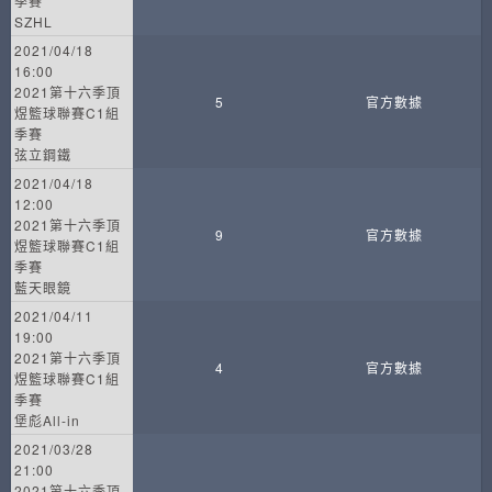
季賽
SZHL
2021/04/18
16:00
2021第十六季頂
5
官方數據
煜籃球聯賽C1組
季賽
弦立鋼鐵
2021/04/18
12:00
2021第十六季頂
9
官方數據
煜籃球聯賽C1組
季賽
藍天眼鏡
2021/04/11
19:00
2021第十六季頂
4
官方數據
煜籃球聯賽C1組
季賽
堡彪All-in
2021/03/28
21:00
2021第十六季頂