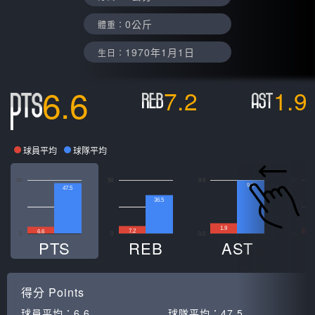
0公斤
體重：
1970年1月1日
生日：
6.6
7.2
1.9
球員平均
球隊平均
50
50
9.9
10
9.9
47.5
36.5
1
1.9
7.2
6.6
0
0
0.0
0
PTS
REB
AST
得分
Points
球員平均：
6.6
球隊平均：
47.5