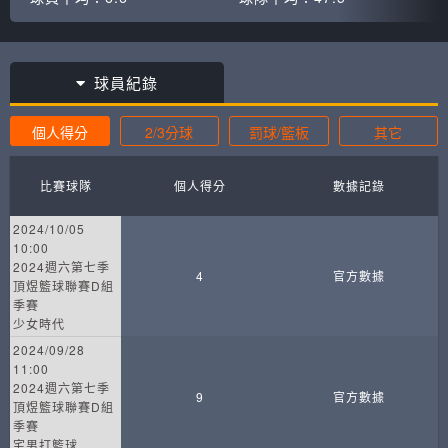
球員紀錄
個人得分
2/3分球
罰球/籃板
其它
比賽球隊
個人得分
數據記錄
2024/10/05
10:00
2024週六第七季
4
官方數據
頂煜籃球聯賽D組
季賽
少女時代
2024/09/28
11:00
2024週六第七季
9
官方數據
頂煜籃球聯賽D組
季賽
宅男打籃球