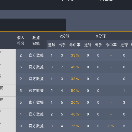
月見山Max League
Rise Basket
ELITE週六籃球聯盟
屏東國民聯盟
CBC中壢籃球聯盟
大港開打高雄籃球聯盟
2分球
3分球
個人
數據
Max中壢籃球聯盟
BTC籃球聯盟
得分
記錄
進球
出手
命中率
進球
出手
命中率
進球
賽
2
官方數據
1
3
33%
0
0
-
0
ELITE週日籃球聯盟-中壢場
賽
6
官方數據
3
7
43%
0
0
-
0
賽
2
官方數據
1
3
33%
0
0
-
0
賽
5
官方數據
2
4
50%
0
0
-
1
賽
5
官方數據
1
5
20%
0
0
-
3
賽
4
官方數據
2
5
40%
0
0
-
0
賽
9
官方數據
3
4
75%
0
2
0%
3