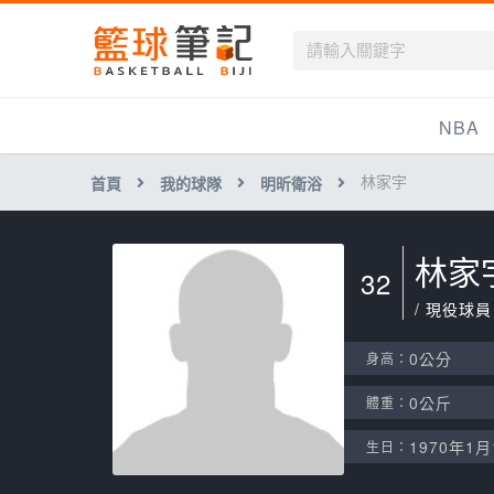
籃球筆記
NBA
林家宇
首頁
我的球隊
明昕衛浴
最新資訊
新聞報導
林家
32
賽程
/ 現役球員
戰績排名
0公分
身高：
球隊資訊
0公斤
體重：
1970年1月
生日：