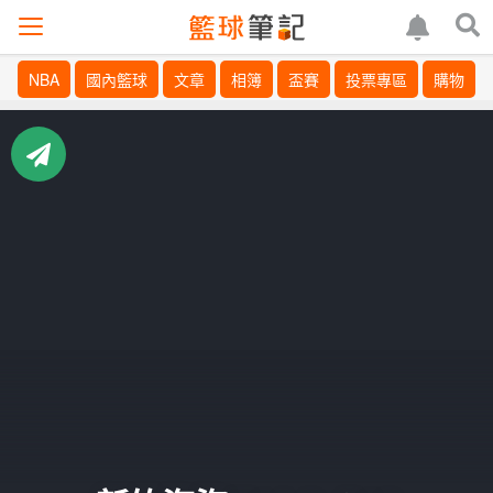
NBA
國內籃球
文章
相簿
盃賽
投票專區
購物