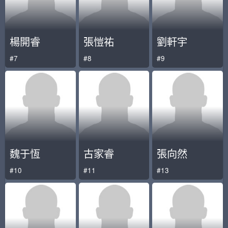
楊開睿
張愷祐
劉軒宇
#7
#8
#9
魏于恆
古家睿
張向然
#10
#11
#13