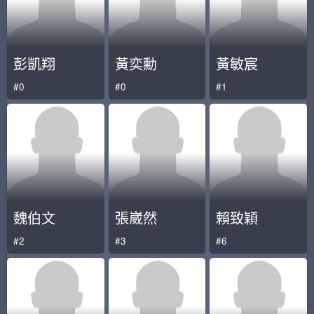
彭凱翔
黃奕勳
黃敏宸
#0
#0
#1
魏伯文
張崴然
賴致穎
#2
#3
#6