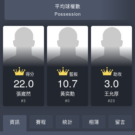
平均球權數
Possession
得分
籃板
助攻
22.0
10.7
3.0
張崴然
黃奕勳
王允厚
#3
#0
#23
資訊
賽程
統計
相簿
留言