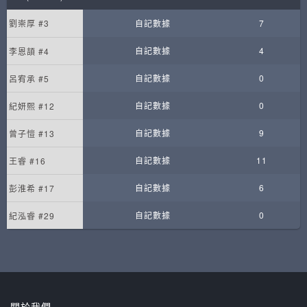
劉崇厚 #3
自記數據
7
自記數據
4
李恩頡 #4
自記數據
0
呂宥承 #5
自記數據
0
紀妍熙 #12
自記數據
9
曾子愷 #13
自記數據
11
王睿 #16
自記數據
6
彭淮希 #17
自記數據
0
紀泓睿 #29
關於我們