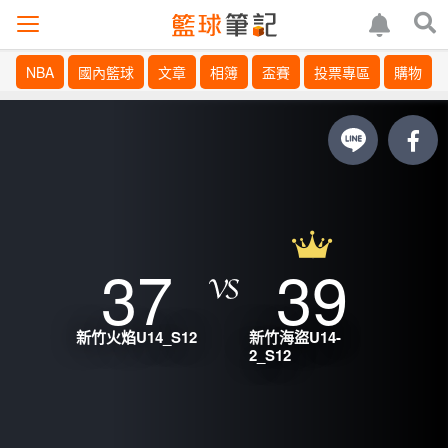
NBA
國內籃球
文章
相簿
盃賽
投票專區
購物
37
39
新竹火焰U14_S12
新竹海盜U14-
2_S12