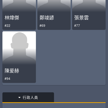
林煒傑
鄭竣諺
張景雲
#22
#69
#77
陳爰赫
#94
行政人員