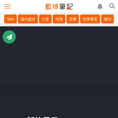
NBA
國內籃球
文章
相簿
盃賽
投票專區
購物