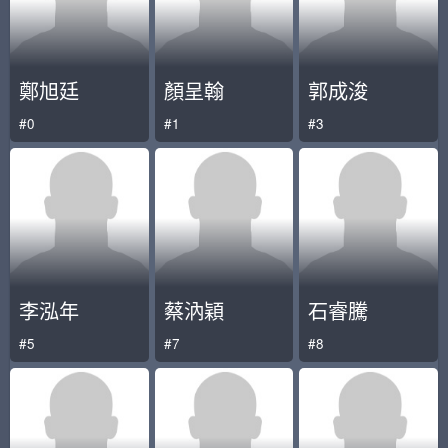
鄭旭廷
顏呈翰
郭成浚
#0
#1
#3
李泓年
蔡汭穎
石睿騰
#5
#7
#8