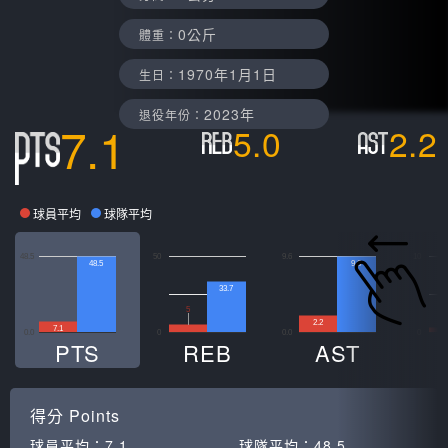
0公斤
體重：
1970年1月1日
生日：
2023年
退役年份：
7.1
5.0
2.2
球員平均
球隊平均
48.5
50
9.6
10
48.5
9.6
33.7
5
0
2.2
7.1
0.0
0
0.0
0
PTS
REB
AST
得分
Points
球員平均：
7.1
球隊平均：
48.5