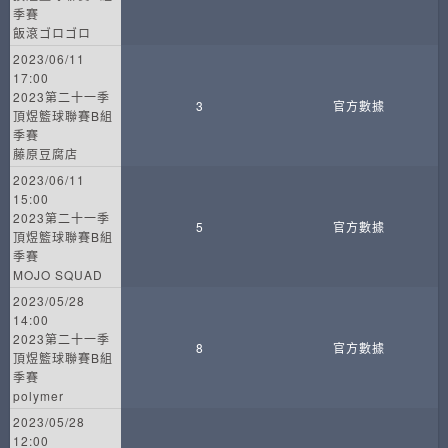
季賽
飯滾ゴロゴロ
2023/06/11
17:00
2023第二十一季
3
官方數據
頂煜籃球聯賽B組
季賽
藤原豆腐店
2023/06/11
15:00
2023第二十一季
5
官方數據
頂煜籃球聯賽B組
季賽
MOJO SQUAD
2023/05/28
14:00
2023第二十一季
8
官方數據
頂煜籃球聯賽B組
季賽
polymer
2023/05/28
12:00