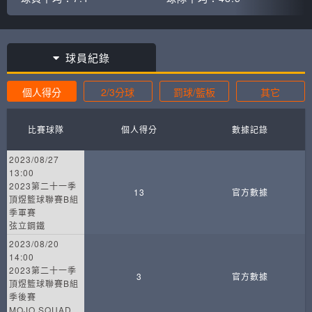
球員紀錄
個人得分
2/3分球
罰球/籃板
其它
比賽球隊
個人得分
數據記錄
2023/08/27
13:00
2023第二十一季
13
官方數據
頂煜籃球聯賽B組
季軍賽
弦立鋼鐵
2023/08/20
14:00
2023第二十一季
3
官方數據
頂煜籃球聯賽B組
季後賽
MOJO SQUAD