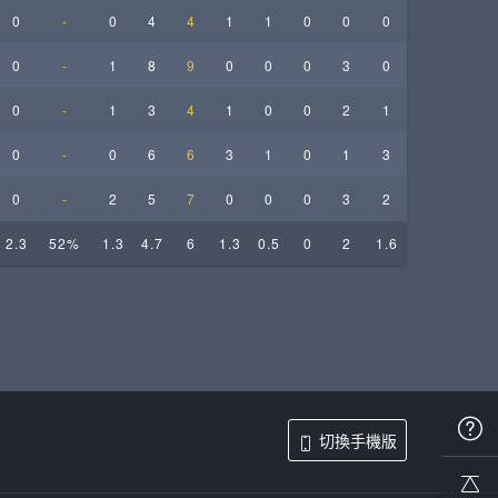
0
-
0
4
4
1
1
0
0
0
0
-
1
8
9
0
0
0
3
0
0
-
1
3
4
1
0
0
2
1
0
-
0
6
6
3
1
0
1
3
0
-
2
5
7
0
0
0
3
2
2.3
52%
1.3
4.7
6
1.3
0.5
0
2
1.6
切換手機版