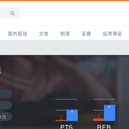
國內籃球
文章
相簿
盃賽
投票專區
新聞報導
全部
IMBC躍動籃球聯盟
精選相簿
DLIVE週末籃球聯賽
台灣職籃
新聞報導
網友相簿
Ding Yu頂煜籃球聯盟
TYGS籃球聯盟
群
UBA
產品活動
影片專區
SCBL 三重康克斯籃球聯盟
UBL
HBL
知識分享
SHUBL世新籃球聯盟
SBC輔大超級盃
球鞋開箱
TBL淡水籃球聯盟
ELITE週日籃球聯盟
100
50
20
37
主打專題
三重女子籃球聯盟
TBSL高中
52
6
1日
4.8
0
0
0
淡水豆花聯盟
EMPOWER引爆
PTS
REB