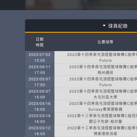
球員紀錄
日期
比賽球隊
時間
2023/07/02
2023第十四季南屯頂煜籃球聯賽C組季
13:00
Future
2023/06/11
2023第十四季南屯頂煜籃球聯賽C組
17:00
飛州通訊
2023/05/07
2023第十四季南屯頂煜籃球聯賽C組
17:00
Future
2023/05/07
2023第十四季南屯頂煜籃球聯賽C組
15:00
大屯社區大學
2023/04/16
2023第十四季南屯頂煜籃球聯賽C組
16:00
Sunsay專業運動襪
2023/03/19
2022第十三季南屯頂煜籃球聯賽C組冠
16:00
餵公子吃餅-裕珍馨
2023/03/12
2022第十三季南屯頂煜籃球聯賽C組季
16:00
博泰環保消毒