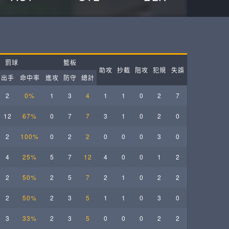
ball League
罰球
籃板
助攻
抄截
阻攻
犯規
失誤
出手
命中率
進攻
防守
總計
2
0%
1
3
4
1
1
0
2
7
12
67%
0
7
7
3
1
0
2
0
2
100%
0
2
2
0
0
0
3
0
4
25%
5
7
12
4
0
0
1
2
2
50%
2
5
7
2
1
0
2
2
2
50%
2
3
5
1
1
0
3
0
3
33%
2
3
5
0
0
0
2
2