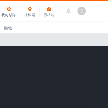
我的球隊
找球場
傳相片
購物
乙組小聯盟
運動訓練