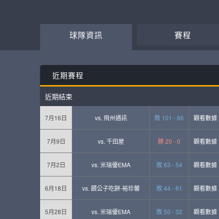
球隊資訊
賽程
近期賽程
近期結束
7月16日
vs.
飛州通訊
敗 101 - 66
觀看數據
7月9日
vs.
千田屋
勝 20 - 0
觀看數據
7月2日
vs.
米瑞優EMA
敗 63 - 54
觀看數據
6月18日
vs.
餵公子吃餅-裕珍馨
敗 44 - 61
觀看數據
5月28日
vs.
米瑞優EMA
敗 50 - 32
觀看數據