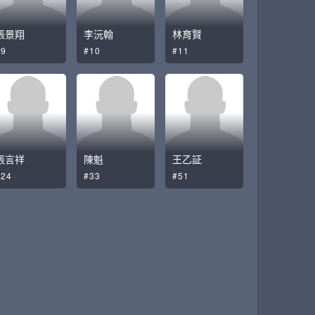
張景翔
李沅翰
林育賢
#9
#10
#11
張言祥
陳魁
王乙証
#24
#33
#51