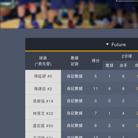
Future
2分球
球員
數據
得分
(*表先發)
記錄
進球
出手
陳鉦諺 #0
自記數據
5
1
6
自記數據
11
4
8
陳建廷 #2
自記數據
0
0
2
翁振強 #18
自記數據
7
1
4
林育文 #22
自記數據
6
2
6
盧宏晨 #50
自記數據
12
0
1
王冠穎 #71