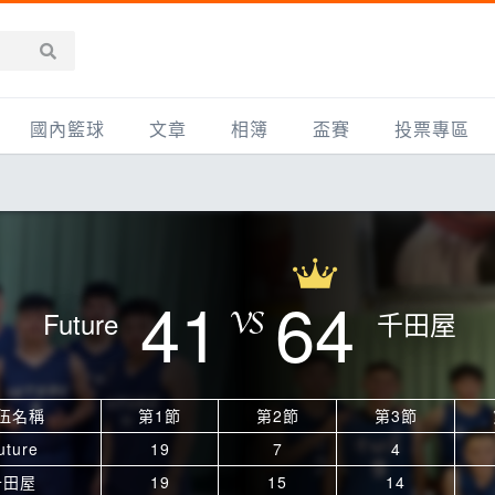
國內籃球
文章
相簿
盃賽
投票專區
新聞報導
全部
IMBC躍動籃球聯盟
精選相簿
DLIVE週末籃球聯賽
台灣職籃
新聞報導
網友相簿
Ding Yu頂煜籃球聯盟
TYGS籃球聯盟
UBA
產品活動
影片專區
SCBL 三重康克斯籃球聯盟
UBL
41
64
Future
千田屋
HBL
知識分享
SHUBL世新籃球聯盟
SBC輔大超級盃
球鞋開箱
TBL淡水籃球聯盟
ELITE週日籃球聯盟
伍名稱
第1節
第2節
第3節
主打專題
三重女子籃球聯盟
TBSL高中
uture
19
7
4
淡水豆花聯盟
EMPOWER引爆
千田屋
19
15
14