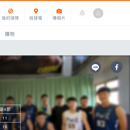
我的球隊
找球場
傳相片
購物
分享到LINE
分享到FB
第4節
乙組小聯盟
11
運動訓練
16