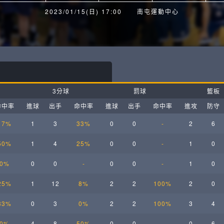
月見山Max League
Rise Basket
2023/01/15(日) 17:00
南屯運動中心
ELITE週六籃球聯盟
屏東國民聯盟
CBC中壢籃球聯盟
大港開打高雄籃球聯盟
Max中壢籃球聯盟
BTC籃球聯盟
3分球
罰球
籃板
ELITE週日籃球聯盟-中壢場
命中率
進球
出手
命中率
進球
出手
命中率
進攻
防守
17%
1
3
33%
0
0
-
2
6
50%
1
4
25%
0
0
-
1
0
0%
0
0
-
0
0
-
1
0
25%
1
12
8%
2
2
100%
2
0
33%
0
3
0%
2
2
100%
3
4
0%
4
8
50%
0
0
-
0
6