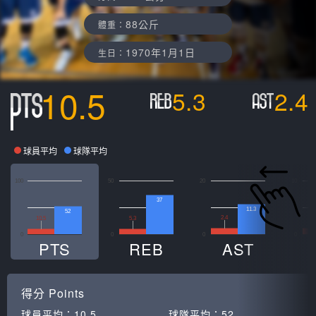
88公斤
體重：
1970年1月1日
生日：
10.5
5.3
2.4
球員平均
球隊平均
100
50
20
10
37
11.3
52
2.4
1
10.5
5.3
0
0
0
0
PTS
REB
AST
得分
Points
球員平均：
10.5
球隊平均：
52