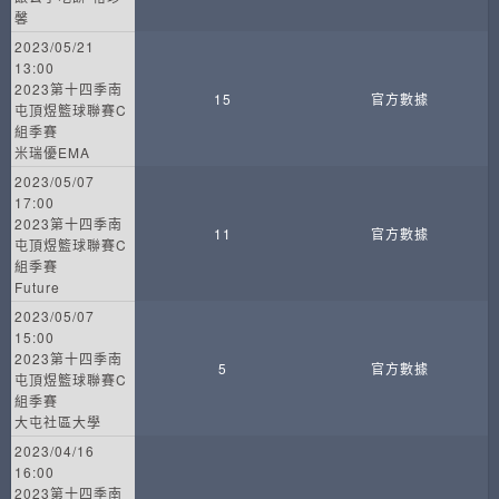
馨
2023/05/21
13:00
2023第十四季南
15
官方數據
屯頂煜籃球聯賽C
組季賽
米瑞優EMA
2023/05/07
17:00
2023第十四季南
11
官方數據
屯頂煜籃球聯賽C
組季賽
Future
2023/05/07
15:00
2023第十四季南
5
官方數據
屯頂煜籃球聯賽C
組季賽
大屯社區大學
2023/04/16
16:00
2023第十四季南