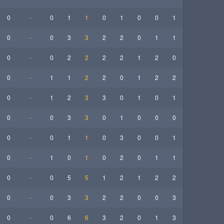
0
-
0
1
1
0
1
0
0
1
0
-
0
3
3
2
2
0
1
1
0
-
0
2
2
2
2
1
2
0
0
-
1
1
2
2
0
1
2
2
0
-
1
2
3
3
0
1
0
1
0
-
0
3
3
0
1
0
0
0
0
-
0
1
1
0
3
0
0
1
0
-
1
0
1
0
2
0
1
1
0
-
0
5
5
1
2
1
2
2
0
-
0
3
3
2
2
0
0
3
0
-
0
6
6
3
2
0
1
3