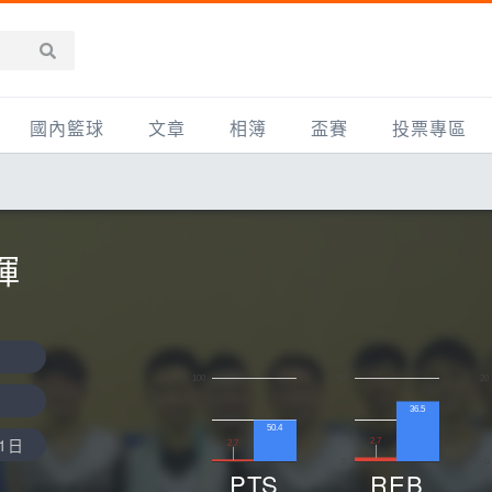
國內籃球
文章
相簿
盃賽
投票專區
新聞報導
全部
IMBC躍動籃球聯盟
精選相簿
DLIVE週末籃球聯賽
台灣職籃
新聞報導
網友相簿
Ding Yu頂煜籃球聯盟
TYGS籃球聯盟
暉
UBA
產品活動
影片專區
SCBL 三重康克斯籃球聯盟
UBL
HBL
知識分享
SHUBL世新籃球聯盟
SBC輔大超級盃
球鞋開箱
TBL淡水籃球聯盟
ELITE週日籃球聯盟
100
50
20
36.5
主打專題
三重女子籃球聯盟
TBSL高中
50.4
1日
2.7
2.7
0
0
0
淡水豆花聯盟
EMPOWER引爆
PTS
REB