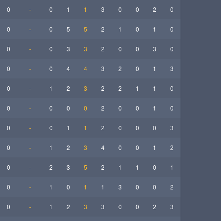
0
-
0
1
1
3
0
0
2
0
0
-
0
5
5
2
1
0
1
0
0
-
0
3
3
2
0
0
3
0
0
-
0
4
4
3
2
0
1
3
0
-
1
2
3
2
2
1
1
0
0
-
0
0
0
2
0
0
1
0
0
-
0
1
1
2
0
0
0
3
0
-
1
2
3
4
0
0
1
2
0
-
2
3
5
2
1
1
0
1
0
-
1
0
1
1
3
0
0
2
0
-
1
2
3
3
0
0
2
3