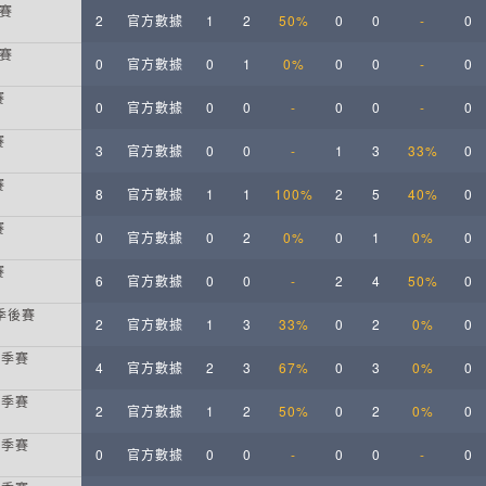
後賽
2
官方數據
1
2
50%
0
0
-
0
後賽
0
官方數據
0
1
0%
0
0
-
0
賽
0
官方數據
0
0
-
0
0
-
0
賽
3
官方數據
0
0
-
1
3
33%
0
賽
8
官方數據
1
1
100%
2
5
40%
0
賽
0
官方數據
0
2
0%
0
1
0%
0
賽
6
官方數據
0
0
-
2
4
50%
0
季後賽
2
官方數據
1
3
33%
0
2
0%
0
組季賽
4
官方數據
2
3
67%
0
3
0%
0
組季賽
2
官方數據
1
2
50%
0
2
0%
0
組季賽
0
官方數據
0
0
-
0
0
-
0