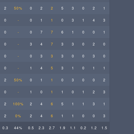
2
50%
0
2
2
5
3
0
2
1
0
-
0
1
1
0
3
1
4
3
0
-
0
7
7
6
1
0
0
1
0
-
3
4
7
3
3
0
2
0
0
-
0
3
3
3
0
0
3
0
0
-
1
4
5
3
1
0
1
1
2
50%
0
1
1
0
3
0
0
2
0
-
1
0
1
1
0
1
2
3
2
100%
2
4
6
5
1
1
3
1
2
0%
2
4
6
1
1
0
0
3
0.3
44%
0.5
2.3
2.7
1.9
1.1
0.2
1.2
1.5