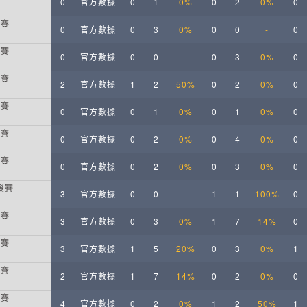
0
官方數據
0
1
0%
0
2
0%
0
季賽
0
官方數據
0
3
0%
0
0
-
0
季賽
0
官方數據
0
0
-
0
3
0%
0
季賽
2
官方數據
1
2
50%
0
2
0%
0
季賽
0
官方數據
0
1
0%
0
1
0%
0
季賽
0
官方數據
0
2
0%
0
4
0%
0
季賽
0
官方數據
0
2
0%
0
3
0%
0
後賽
3
官方數據
0
0
-
1
1
100%
0
季賽
3
官方數據
0
3
0%
1
7
14%
0
季賽
3
官方數據
1
5
20%
0
3
0%
1
季賽
2
官方數據
1
7
14%
0
2
0%
0
季賽
4
官方數據
0
2
0%
1
2
50%
1