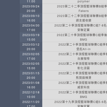
11:00
polymer
2023/09/24
2023第二十二季頂煜籃球聯賽B組
20:00
Fakers
2023/09/10
2023第二十二季頂煜籃球聯賽B組
16:00
請支援收銀
2023/04/30
2022第二十季頂煜籃球聯賽C組7-8
17:00
安聯定翼
2023/03/19
2022第二十季頂煜籃球聯賽C組季
15:00
BMG
2023/03/12
2022第二十季頂煜籃球聯賽C組季
20:00
堡彪All-in
2023/02/05
2022第二十季頂煜籃球聯賽C組季
17:00
台展咖啡
2023/02/05
2022第二十季頂煜籃球聯賽C組季
15:00
彰化涼圓
2023/01/15
2022第二十季頂煜籃球聯賽C組季
20:00
熊賀麻辣燙
2023/01/08
2022第二十季頂煜籃球聯賽C組季
16:00
威家科技
2022/12/18
2022第二十季頂煜籃球聯賽C組季
10:00
BMG
2022/11/20
2022第十九季頂煜籃球聯賽C組5-6
17:00
安聯定翼