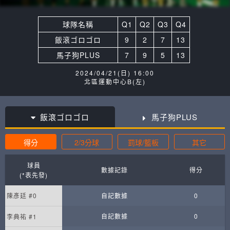
球隊名稱
Q1
Q2
Q3
Q4
飯滾ゴロゴロ
9
2
7
13
馬子狗PLUS
7
9
5
13
2024/04/21(日) 16:00
北區運動中心B(左)
飯滾ゴロゴロ
馬子狗PLUS
得分
2/3分球
罰球/籃板
其它
球員
數據記錄
得分
(*表先發)
陳彥廷 #0
自記數據
0
自記數據
0
李典祐 #1