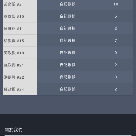
自記數據
10
蕭育閎 #2
自記數據
5
彭群智 #10
自記數據
2
陳健銘 #11
自記數據
7
徐熊興 #15
自記數據
0
郭政毅 #19
自記數據
2
施政賢 #21
自記數據
3
洪頤軒 #22
自記數據
2
鍾政揚 #24
關於我們