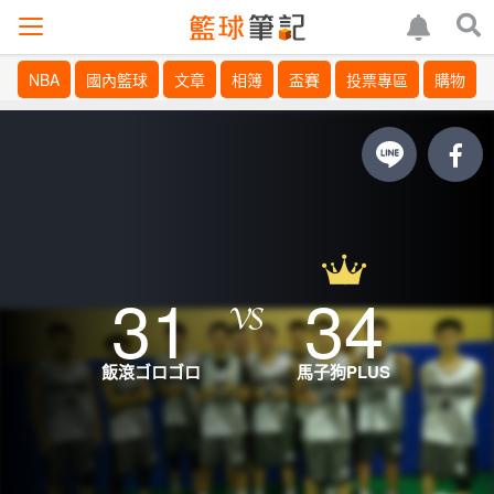
NBA
國內籃球
文章
相簿
盃賽
投票專區
購物
31
34
飯滾ゴロゴロ
馬子狗PLUS