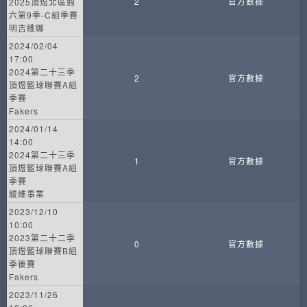
2
官方數據
2025頂煜北區週
六第9季-C組季賽
明吉維娜
2024/02/04
17:00
2024第二十三季
2
官方數據
頂煜籃球聯賽A組
季賽
Fakers
2024/01/14
14:00
2024第二十三季
1
官方數據
頂煜籃球聯賽A組
季賽
駿維事業
2023/12/10
10:00
2023第二十二季
0
官方數據
頂煜籃球聯賽B組
季後賽
Fakers
2023/11/26