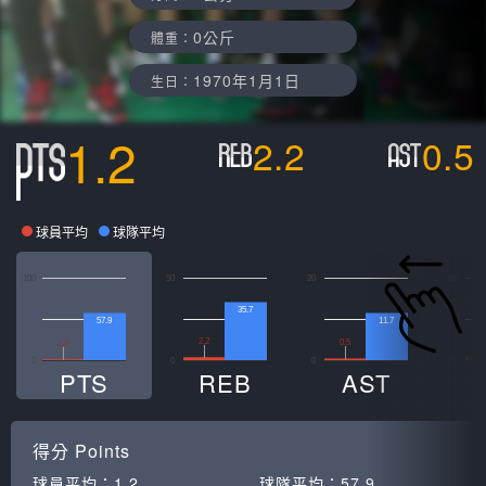
0公斤
體重：
1970年1月1日
生日：
1.2
2.2
0.5
球員平均
球隊平均
100
50
20
10
35.7
57.9
11.7
0
2.2
0.5
1.2
0
0
0
0
PTS
REB
AST
得分
Points
球員平均：
1.2
球隊平均：
57.9