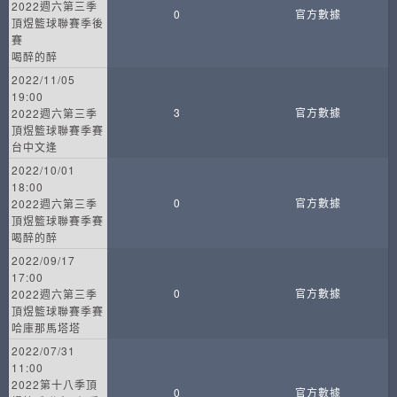
2022週六第三季
0
官方數據
頂煜籃球聯賽季後
賽
喝醉的醉
2022/11/05
19:00
3
官方數據
2022週六第三季
頂煜籃球聯賽季賽
台中文逢
2022/10/01
18:00
0
官方數據
2022週六第三季
頂煜籃球聯賽季賽
喝醉的醉
2022/09/17
17:00
0
官方數據
2022週六第三季
頂煜籃球聯賽季賽
哈庫那馬塔塔
2022/07/31
11:00
2022第十八季頂
0
官方數據