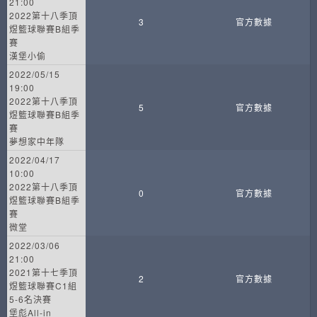
21:00
2022第十八季頂
3
官方數據
煜籃球聯賽B組季
賽
漢堡小偷
2022/05/15
19:00
2022第十八季頂
5
官方數據
煜籃球聯賽B組季
賽
夢想家中年隊
2022/04/17
10:00
2022第十八季頂
0
官方數據
煜籃球聯賽B組季
賽
微堂
2022/03/06
21:00
2021第十七季頂
2
官方數據
煜籃球聯賽C1組
5-6名決賽
堡彪All-in