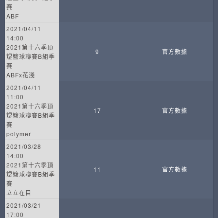
賽
ABF
2021/04/11
14:00
2021第十六季頂
9
官方數據
煜籃球聯賽B組季
賽
ABFx花淺
2021/04/11
11:00
2021第十六季頂
17
官方數據
煜籃球聯賽B組季
賽
polymer
2021/03/28
14:00
2021第十六季頂
11
官方數據
煜籃球聯賽B組季
賽
立立在目
2021/03/21
17:00