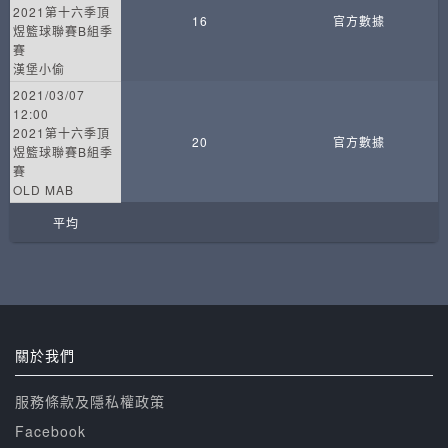
2021第十六季頂
16
官方數據
煜籃球聯賽B組季
賽
漢堡小偷
2021/03/07
12:00
2021第十六季頂
20
官方數據
煜籃球聯賽B組季
賽
OLD MAB
平均
關於我們
服務條款及隱私權政策
Facebook