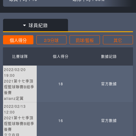
球員紀錄
個人得分
2/3分球
罰球/籃板
其它
比賽球隊
個人得分
數據記錄
2022/02/20
19:00
2021第十七季頂
18
官方數據
煜籃球聯賽B組季
後賽
alianz定翼
2022/02/13
12:00
2021第十七季頂
16
官方數據
煜籃球聯賽B組季
後賽
立立在目