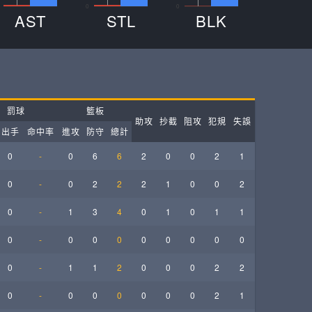
0
0
ball League
AST
STL
BLK
罰球
籃板
助攻
抄截
阻攻
犯規
失誤
出手
命中率
進攻
防守
總計
0
-
0
6
6
2
0
0
2
1
0
-
0
2
2
2
1
0
0
2
0
-
1
3
4
0
1
0
1
1
0
-
0
0
0
0
0
0
0
0
0
-
1
1
2
0
0
0
2
2
0
-
0
0
0
0
0
0
2
1