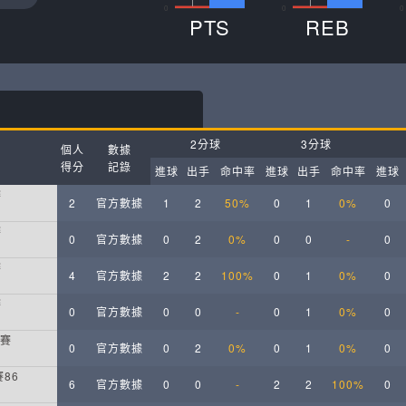
0
0
0
月見山Max League
Rise Basket
PTS
REB
ELITE週六籃球聯盟
屏東國民聯盟
CBC中壢籃球聯盟
大港開打高雄籃球聯盟
Max中壢籃球聯盟
BTC籃球聯盟
2分球
3分球
個人
數據
得分
記錄
ELITE週日籃球聯盟-中壢場
進球
出手
命中率
進球
出手
命中率
進球
賽
2
官方數據
1
2
50%
0
1
0%
0
賽
0
官方數據
0
2
0%
0
0
-
0
賽
4
官方數據
2
2
100%
0
1
0%
0
賽
0
官方數據
0
0
-
0
1
0%
0
軍賽
0
官方數據
0
2
0%
0
1
0%
0
86
6
官方數據
0
0
-
2
2
100%
0