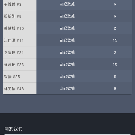
自記數據
6
張維益 #3
自記數據
6
楊炘則 #9
自記數據
2
蔡健城 #10
自記數據
15
江佳潯 #11
自記數據
3
李塵偉 #21
自記數據
10
蔡汶佑 #23
自記數據
8
翁藝 #25
自記數據
6
林旻儀 #48
關於我們