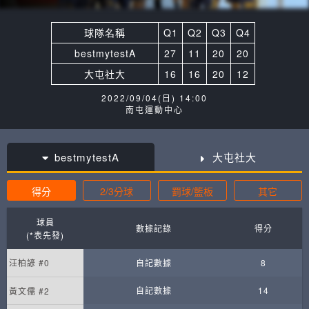
球隊名稱
Q1
Q2
Q3
Q4
bestmytestA
27
11
20
20
大屯社大
16
16
20
12
2022/09/04(日) 14:00
南屯運動中心
bestmytestA
大屯社大
得分
2/3分球
罰球/籃板
其它
球員
數據記錄
得分
(*表先發)
汪柏諺 #0
自記數據
8
自記數據
14
黃文儒 #2