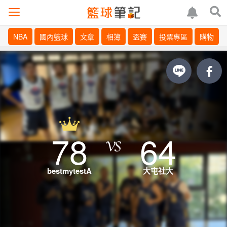
NBA
國內籃球
文章
相簿
盃賽
投票專區
購物
78
64
bestmytestA
大屯社大