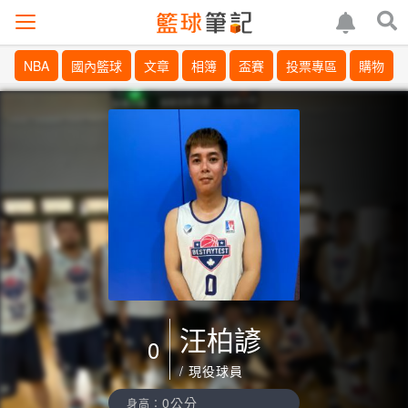
NBA
國內籃球
文章
相簿
盃賽
投票專區
購物
汪柏諺
0
/ 現役球員
0公分
身高：