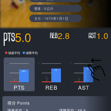
0公斤
體重：
1970年1月1日
生日：
5.0
2.8
1.0
球員平均
球隊平均
100
50
20
20
16.3
37
68.9
1
5
2.8
1
0
0
0
0
PTS
REB
AST
得分
Points
球員平均：
5
球隊平均：
68.9